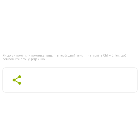
Якщо ви помітили помилку, виділіть необхідний текст і натисніть Ctrl + Enter, щоб
повідомити про це редакцію