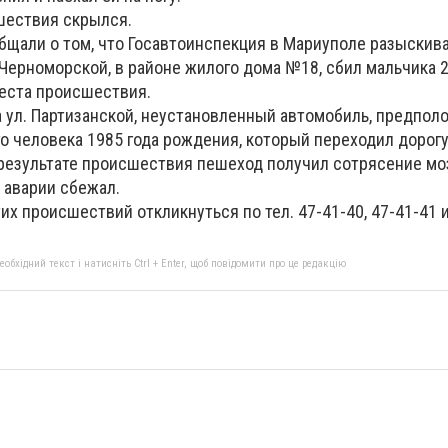
шествия скрылся.
бщали о том, что Госавтоинспекция в Мариуполе разыскива
 Черноморской, в районе жилого дома №18, сбил мальчика 2
еста происшествия.
 на ул. Партизанской, неустановленный автомобиль, предпо
о человека 1985 года рождения, который переходил дорогу
результате происшествия пешеход получил сотрясение мо
а аварии сбежал.
их происшествий откликнуться по тел. 47-41-40, 47-41-41 и
бхідний текст і натисніть Ctrl + Enter, щоб повідомити про це редакцію