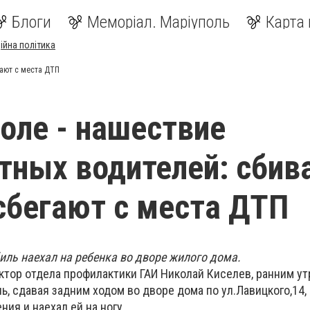
Блоги
Меморіал. Маріуполь
Карта 
ійна політика
гают с места ДТП
оле - нашествие
тных водителей: сбив
сбегают с места ДТП
иль наехал на ребенка во дворе жилого дома.
ктор отдела профилактики ГАИ Николай Киселев, ранним ут
ль, сдавая задним ходом во дворе дома по ул.Лавицкого,14,
ния и наехал ей на ногу.