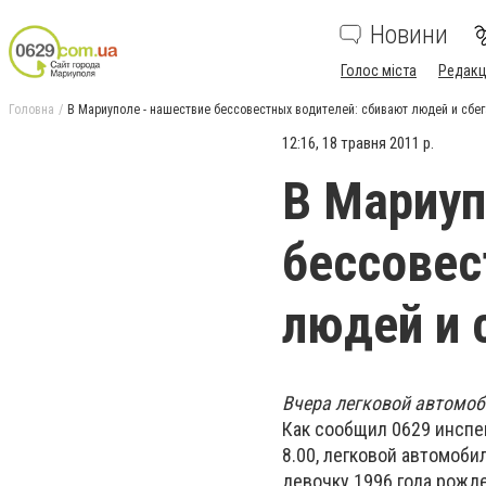
Новини
Голос міста
Редакц
Головна
В Мариуполе - нашествие бессовестных водителей: сбивают людей и сбе
12:16, 18 травня 2011 р.
В Мариуп
бессовес
людей и 
Вчера легковой автомоб
Как сообщил 0629 инспе
8.00, легковой автомоби
девочку 1996 года рожде