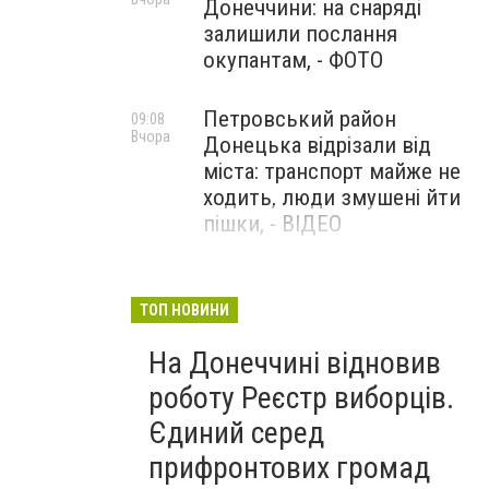
Донеччини: на снаряді
залишили послання
окупантам, - ФОТО
Петровський район
09:08
Вчора
Донецька відрізали від
міста: транспорт майже не
ходить, люди змушені йти
пішки, - ВІДЕО
1624 день повномасштабної
08:54
Вчора
війни. РФ вдарила
ТОП НОВИНИ
«Іскандерами» по Київщині і
На Донеччині відновив
столиці. 15 людей загинули.
В Росії палають
роботу Реєстр виборців.
енергопідстанції та
Єдиний серед
черговий WB
прифронтових громад