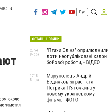
міста
Рус
ОСТАННІ НОВИНИ
"Птахи Одіна" оприлюднили
20:54
Вчора
доти неопубліковані кадри
ают
бойової роботи, - ВІДЕО
Маріуполець Андрій
17:15
Вчора
Бєдняков зіграє тата
Петрика П’яточкина у
новому українському
ром, около
фільмі, - ФОТО
 не заметил