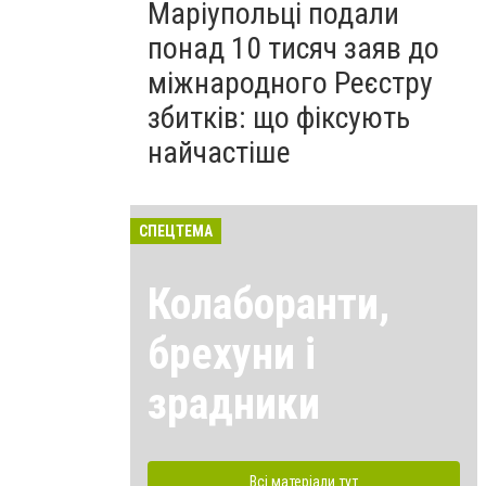
Маріупольці подали
понад 10 тисяч заяв до
міжнародного Реєстру
збитків: що фіксують
найчастіше
СПЕЦТЕМА
Колаборанти,
брехуни і
зрадники
Всі матеріали тут