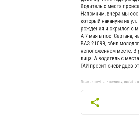
Водитель с места проис
Напомним, вчера мы соо
который накануне на ул.
рождения и скрылся с м
А 7 мая в пос. Сартана,
ВАЗ 21099, сбил молодог
неположенном месте. В 
лица. А водитель с мест
ГАИ просит очевидцев эт
Якщо ви помітили помилку, виділіть нео