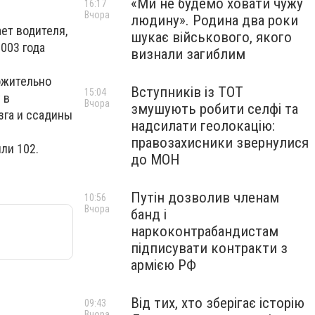
«Ми не будемо ховати чужу
16:17
Вчора
людину». Родина два роки
ет водителя,
шукає військового, якого
003 года
визнали загиблим
ложительно
Вступників із ТОТ
15:04
 в
Вчора
змушують робити селфі та
зга и ссадины
надсилати геолокацію:
правозахисники звернулися
ли 102.
до МОН
Путін дозволив членам
10:56
Вчора
банд і
наркоконтрабандистам
підписувати контракти з
армією РФ
Від тих, хто зберігає історію
09:43
Вчора