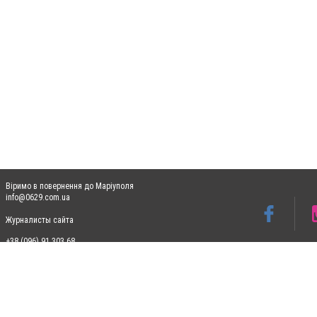
Віримо в повернення до Маріуполя
info@0629.com.ua
Журналисты сайта
+38 (096) 91 303 68
Допускається цитування матеріалів без отримання попередньої згоди 0629.com.ua за
пошукових систем гіперпосилання на цитовані статті не нижче другого абзацу в тек
Матеріали з плашками "Новини компаній", "Промо", "Партнерський матеріал", "Партнер