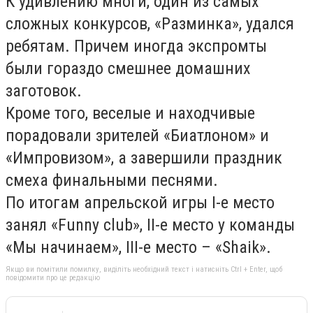
К удивлению многи, один из самых
сложных конкурсов, «Разминка», удался
ребятам. Причем иногда экспромты
были гораздо смешнее домашних
заготовок.
Кроме того, веселые и находчивые
порадовали зрителей «Биатлоном» и
«Импровизом», а завершили праздник
смеха финальными песнями.
По итогам апрельской игры I-е место
занял «Funny club», II-е место у команды
«Мы начинаем», III-е место – «Shаik».
Якщо ви помітили помилку, виділіть необхідний текст і натисніть Ctrl + Enter, щоб
повідомити про це редакцію