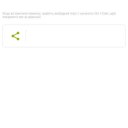
Якщо ви помітили помилку, виділіть необхідний текст і натисніть Ctrl + Enter, щоб
повідомити про це редакцію