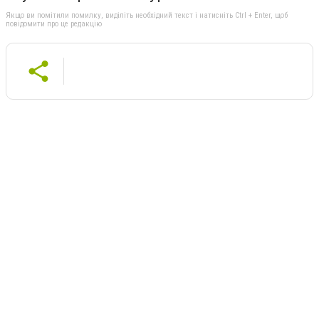
Якщо ви помітили помилку, виділіть необхідний текст і натисніть Ctrl + Enter, щоб
повідомити про це редакцію