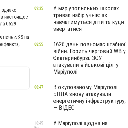
У маріупольських школах
09:35
 однако
триває набір учнів: як
, в настоящее
навчатимуться діти та куди
ла 0629
звертатися
 ночь с 25 на
1626 день повномасштабної
онфликта,
08:55
війни. Горить черговий WB у
Єкатеринбурзі. ЗСУ
атакували військові цілі у
Маріуполі
В окупованому Маріуполі
08:47
БПЛА знову атакували
енергетичну інфраструктуру,
— ВІДЕО
У Маріуполі щодня на
16:45
Вчора