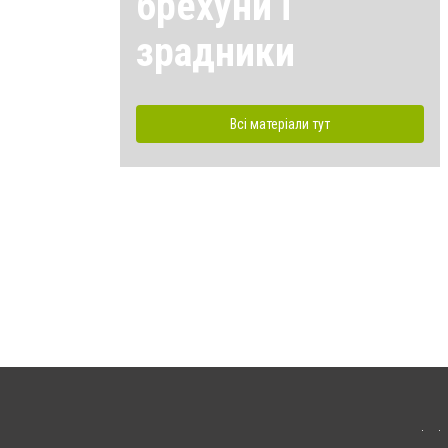
брехуни і
зрадники
Всі матеріали тут