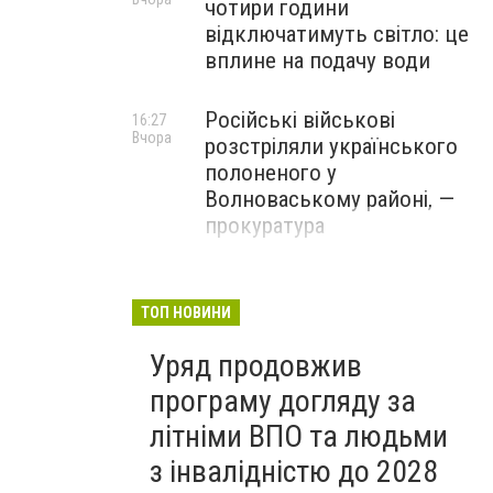
чотири години
відключатимуть світло: це
вплине на подачу води
Російські військові
16:27
Вчора
розстріляли українського
полоненого у
Волноваському районі, —
прокуратура
У Маріуполі окупаційна
16:06
Вчора
адміністрація оскаржує
ТОП НОВИНИ
визнане російськими
Уряд продовжив
судами право власності на
житло
програму догляду за
літніми ВПО та людьми
з інвалідністю до 2028