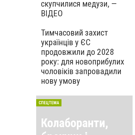
скупчилися медузи, —
ВІДЕО
Тимчасовий захист
українців у ЄС
продовжили до 2028
року: для новоприбулих
чоловіків запровадили
нову умову
СПЕЦТЕМА
Колаборанти,