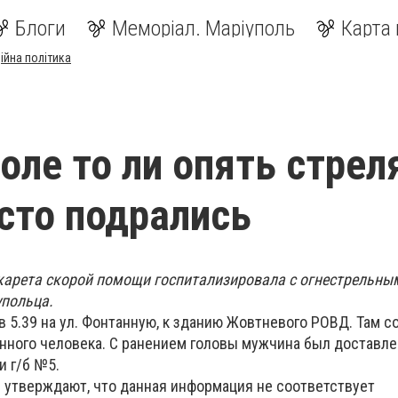
Блоги
Меморіал. Маріуполь
Карта 
ійна політика
оле то ли опять стрел
осто подрались
карета скорой помощи госпитализировала с огнестрельны
упольца.
 5.39 на ул. Фонтанную, к зданию Жовтневого РОВД. Там с
нного человека. С ранением головы мужчина был доставле
и г/б №5.
и утверждают, что данная информация не соответствует