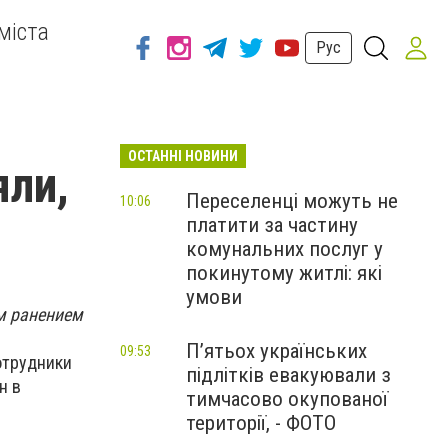
міста
Рус
ОСТАННІ НОВИНИ
яли,
Переселенці можуть не
10:06
платити за частину
комунальних послуг у
покинутому житлі: які
умови
м ранением
П’ятьох українських
09:53
отрудники
підлітків евакуювали з
н в
тимчасово окупованої
території, - ФОТО