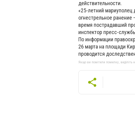
действительности.
«25-летний мариуполец д
огнестрельное ранение —
время пострадавший про
инспектор пресс-службы
По информации правоохра
26 марта на площади Ки
проводится доследствен
Якщо ви помітили помилку, виділіть нео