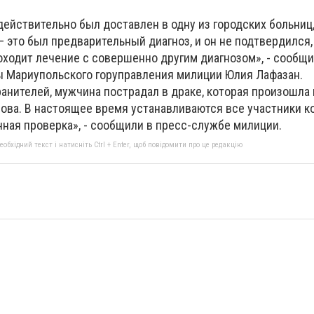
ействительно был доставлен в одну из городских больниц,
 это был предварительный диагноз, и он не подтвердился
ходит лечение с совершенно другим диагнозом», - сообщи
 Мариупольского горуправления милиции Юлия Лафазан.
нителей, мужчина пострадал в драке, которая произошла в
рова. В настоящее время устанавливаются все участники к
ная проверка», - сообщили в пресс-службе милиции.
бхідний текст і натисніть Ctrl + Enter, щоб повідомити про це редакцію