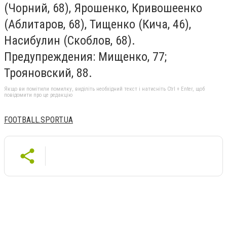
(Чорний, 68), Ярошенко, Кривошеенко
(Аблитаров, 68), Тищенко (Кича, 46),
Насибулин (Скоблов, 68).
Предупреждения: Мищенко, 77;
Трояновский, 88.
Якщо ви помітили помилку, виділіть необхідний текст і натисніть Ctrl + Enter, щоб
повідомити про це редакцію
FOOTBALL.SPORT.UA