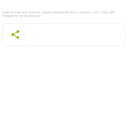
Якщо ви помітили помилку, виділіть необхідний текст і натисніть Ctrl + Enter, щоб
повідомити про це редакцію