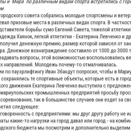
пы и Мира по различным видам спорта встретились с го
ем
городского совета собрались молодые спортсмены и ветеран
евал призовые места в различных видах спорта. В частнос
ставители борьбы сумо Евгений Савета, тяжелой атлетики
адежда Хаянок, легкой атлетитки - Екатерина Левченко и др
получил денежную премию, размер которой зависел от зан
ра. Денежное вознаграждение составило от 1000 до 3000 т
задавать вопросы, этой возможностью воспользовались ве
х направлений. Молодежь почему-то отмалчивалась.
и по пауэрлифтингу Иван Збандут попросил, чтобы в Мари
ы сохранялись те спортивные объекты, которые есть в горо
кого движения Екатерина Левченко выступила с предложе
а мариупольских промышленных предприятий просьбу прос
соревнования, так в большинстве случаев они ездят за сво
тветил следующее:
оговоренность с предприятиями: мы друг другу работу не и
наты какие-то нагрузки на город давал или город - на комб
ородского бюджета мы посмотрим и дополнительно выделим