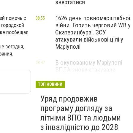
звертатися
1626 день повномасштабної
ей помочь с
08:55
війни. Горить черговий WB у
 городской
Єкатеринбурзі. ЗСУ
 же пообещал
атакували військові цілі у
Маріуполі
е сегодня,
вания.
В окупованому Маріуполі
08:47
БПЛА знову атакували
енергетичну інфраструктуру,
— ВІДЕО
ТОП НОВИНИ
Уряд продовжив
програму догляду за
літніми ВПО та людьми
з інвалідністю до 2028