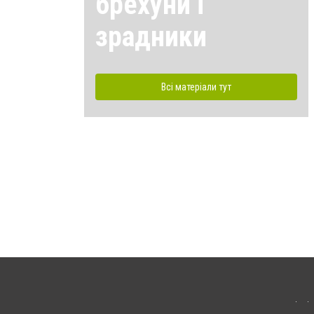
брехуни і
зрадники
Всі матеріали тут