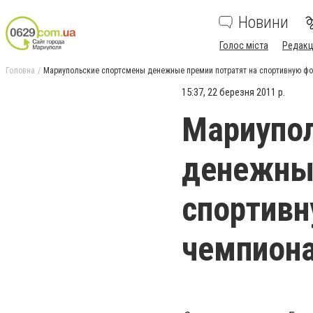
Новини
Голос міста
Редакц
Головна
Мариупольские спортсмены денежные премии потратят на спортивную фо
15:37, 22 березня 2011 р.
Мариупо
денежные
спортивн
чемпион