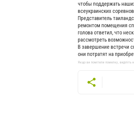
чтобы поддержать наших
всеукраинских соревнова
Представитель таиландс
ремонтом помещения спо
голова ответил, что нес
рассмотреть возможност
В завершение встречи с
они потратят на приобр
Якщо ви помітили помилку, виділіть нео