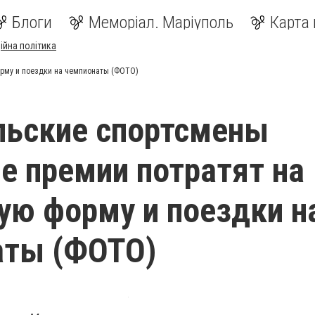
Блоги
Меморіал. Маріуполь
Карта 
ійна політика
рму и поездки на чемпионаты (ФОТО)
льские спортсмены
 премии потратят на
ую форму и поездки н
аты (ФОТО)