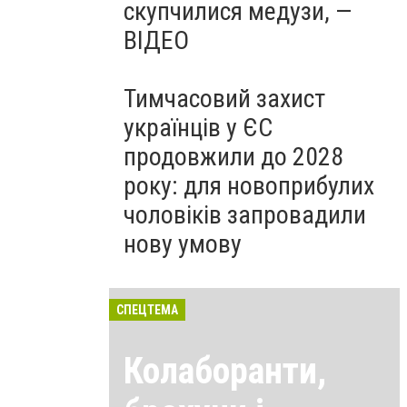
скупчилися медузи, —
ВІДЕО
Тимчасовий захист
українців у ЄС
продовжили до 2028
року: для новоприбулих
чоловіків запровадили
нову умову
СПЕЦТЕМА
Колаборанти,