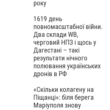
року
1619 день
повномасштабної війни.
Два склади WB,
черговий НПЗ і щось у
Дагестані – такі
результати нічного
полювання українських
дронів в РФ
«Скільки колагену на
Піщанці»: біля берега
Маріуполя знову