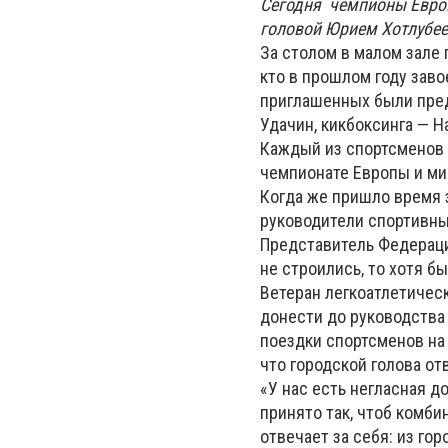
Сегодня чемпионы Евро
головой Юрием Хотлубе
За столом в малом зале 
кто в прошлом году заво
приглашенных были пред
Удачин, кикбоксинга — Н
Каждый из спортсменов 
чемпионате Европы и ми
Когда же пришло время 
руководители спортивны
Представитель Федераци
не строились, то хотя б
Ветеран легкоатлетичес
донести до руководств
поездки спортсменов на 
что городской голова о
«У нас есть негласная д
принято так, чтоб комби
отвечает за себя: из г