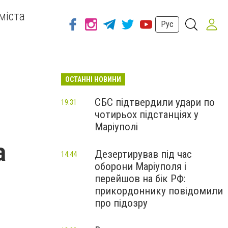
міста
Рус
ОСТАННІ НОВИНИ
СБС підтвердили удари по
19:31
чотирьох підстанціях у
Маріуполі
а
Дезертирував під час
14:44
оборони Маріуполя і
перейшов на бік РФ:
прикордоннику повідомили
про підозру