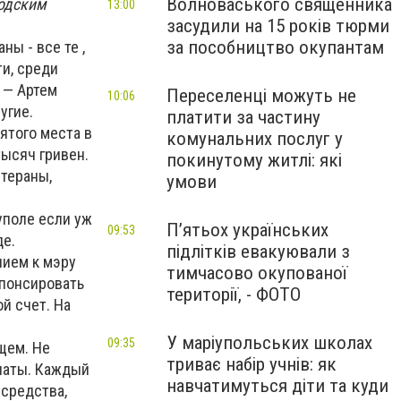
Волноваського священника
родским
13:00
засудили на 15 років тюрми
за пособництво окупантам
ы - все те ,
ти, среди
 — Артем
Переселенці можуть не
10:06
угие.
платити за частину
ятого места в
комунальних послуг у
ысяч гривен.
покинутому житлі: які
тераны,
умови
уполе если уж
П’ятьох українських
09:53
де.
підлітків евакуювали з
нием к мэру
тимчасово окупованої
понсировать
території, - ФОТО
й счет. На
У маріупольських школах
09:35
щем. Не
триває набір учнів: як
инаты. Каждый
навчатимуться діти та куди
 средства,