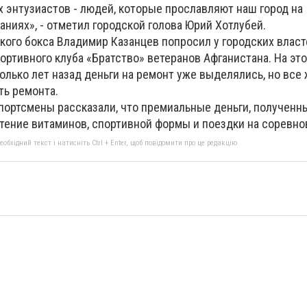
 энтузиастов - людей, которые прославляют наш город на
ниях», - отметил городской голова Юрий Хотлубей.
кого бокса Владимир Казанцев попросил у городских власт
ртивного клуба «Братство» ветеранов Афганистана. На это
колько лет назад деньги на ремонт уже выделялись, но все
ь ремонта.
портсмены рассказали, что премиальные деньги, полученны
етение витаминов, спортивной формы и поездки на соревно
бхідний текст і натисніть Ctrl + Enter, щоб повідомити про це редакцію