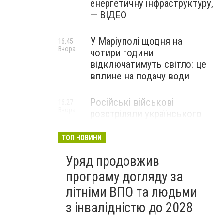
енергетичну інфраструктуру,
— ВІДЕО
У Маріуполі щодня на
16:45
Вчора
чотири години
відключатимуть світло: це
вплине на подачу води
Російські військові
16:27
Вчора
розстріляли українського
полоненого у
Волноваському районі, —
ТОП НОВИНИ
прокуратура
Уряд продовжив
програму догляду за
літніми ВПО та людьми
з інвалідністю до 2028