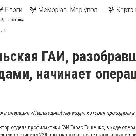
Блоги
Меморіал. Маріуполь
Карта 
ійна політика
гон»
ьская ГАИ, разобрав
дами, начинает опера
оги операции «Пешеходный переход», которая проходила в 
тор отдела профилактики ГАИ Тарас Тищенко, в ходе опер
екции составили 238 протоколов на пешеходов, нарушивш