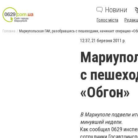
Новини
Голос міста
Редакц
Головна
Мариупольская ГАИ, разобравшись с пешеходами, начинает операцию «Об
12:37, 21 березня 2011 р.
Мариупол
с пешехо
«Обгон»
В Мариуполе подвели ит
минувшей недели.
Как сообщил 0629 инспек
сотрудники Госавтоинсп