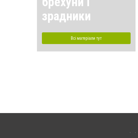
брехуни і
зрадники
Всі матеріали тут