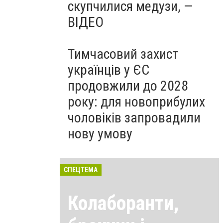
скупчилися медузи, —
ВІДЕО
Тимчасовий захист
українців у ЄС
продовжили до 2028
року: для новоприбулих
чоловіків запровадили
нову умову
СПЕЦТЕМА
Колаборанти,