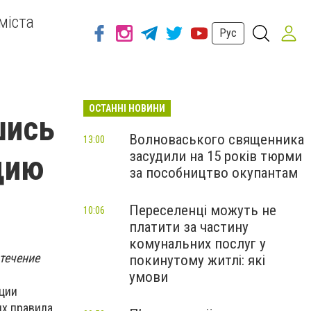
міста
Рус
ОСТАННІ НОВИНИ
шись
Волноваського священника
13:00
засудили на 15 років тюрми
цию
за пособництво окупантам
Переселенці можуть не
10:06
платити за частину
комунальних послуг у
течение
покинутому житлі: які
умови
ации
их правила