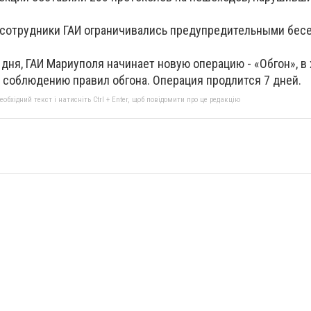
 сотрудники ГАИ ограничивались предупредительными бес
дня, ГАИ Мариуполя начинает новую операцию - «Обгон», в
 соблюдению правил обгона. Операция продлится 7 дней.
бхідний текст і натисніть Ctrl + Enter, щоб повідомити про це редакцію