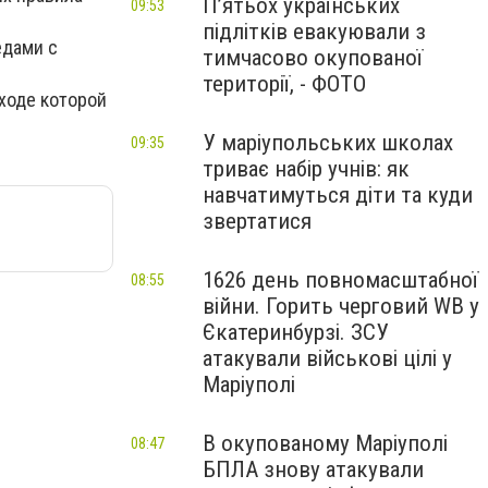
П’ятьох українських
09:53
підлітків евакуювали з
едами с
тимчасово окупованої
території, - ФОТО
 ходе которой
У маріупольських школах
09:35
триває набір учнів: як
навчатимуться діти та куди
звертатися
1626 день повномасштабної
08:55
війни. Горить черговий WB у
Єкатеринбурзі. ЗСУ
атакували військові цілі у
Маріуполі
В окупованому Маріуполі
08:47
БПЛА знову атакували