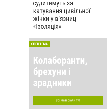
судитимуть за
катування цивільної
жінки у в’язниці
«Ізоляція»
СПЕЦТЕМА
Колаборанти,
брехуни і
зрадники
Всі матеріали тут