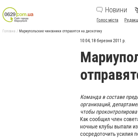
Новини
Голос міста
Редакц
Головна
Мариупольские чиновники отправятся на дискотеку
10:04, 18 березня 2011 р.
Мариупол
отправят
Команда в составе пред
организаций, департаме
чтобы проконтролирова
Как сообщил член сове
ночные клубы выпали из
сосредоточить усилия п