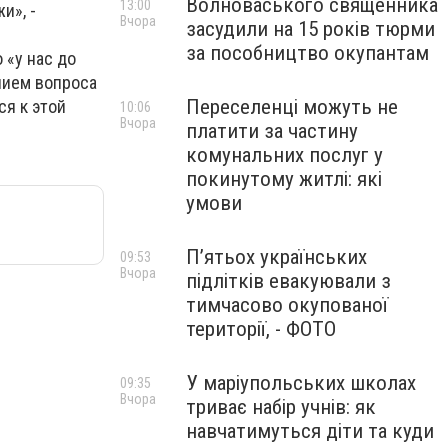
Волноваського священника
13:00
и», -
Вчора
засудили на 15 років тюрми
за пособництво окупантам
 «у нас до
нием вопроса
Переселенці можуть не
я к этой
10:06
Вчора
платити за частину
комунальних послуг у
покинутому житлі: які
умови
П’ятьох українських
09:53
Вчора
підлітків евакуювали з
тимчасово окупованої
території, - ФОТО
У маріупольських школах
09:35
Вчора
триває набір учнів: як
навчатимуться діти та куди