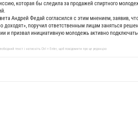
сию, которая бы следила за продажей спиртного молодеж
й.
вета Андрей Федай согласился с этим мнением, заявив, что
бо доходят», поручил ответственным лицам заняться реше
сии и призвал инициативную молодежь активно подключатьс
бхідний текст і натисніть Ctrl + Enter, щоб повідомити про це редакцію