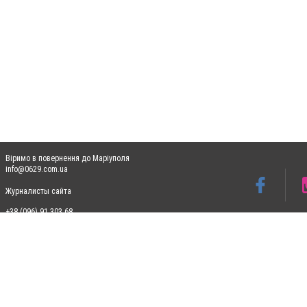
Віримо в повернення до Маріуполя
info@0629.com.ua
Журналисты сайта
+38 (096) 91 303 68
Допускається цитування матеріалів без отримання попередньої згоди 0629.com.ua за
пошукових систем гіперпосилання на цитовані статті не нижче другого абзацу в тек
Матеріали з плашками "Новини компаній", "Промо", "Партнерський матеріал", "Партнер
Реклама на сайті
Ф