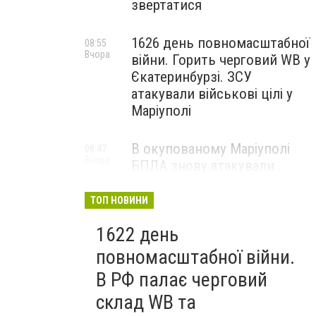
звертатися
1626 день повномасштабної
08:55
Вчора
війни. Горить черговий WB у
Єкатеринбурзі. ЗСУ
атакували військові цілі у
Маріуполі
В окупованому Маріуполі
08:47
Вчора
БПЛА знову атакували
енергетичну інфраструктуру,
— ВІДЕО
ТОП НОВИНИ
1622 день
повномасштабної війни.
В РФ палає черговий
склад WB та