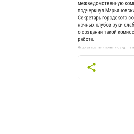
межведомственную комис
подчеркнул Марьяновски
Секретарь городского со
ночных клубов руки сла
о создании такой комис
работе.
Якщо ви помітили помилку, виділіть нео