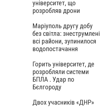
університет, що
розробляв дрони
Маріуполь другу добу
без світла: знеструмлені
всі райони, зупинилося
водопостачання
Горить університет, де
розробляли системи
БПЛА . Удар по
Бєлгороду
Двох учасників «ДНР»