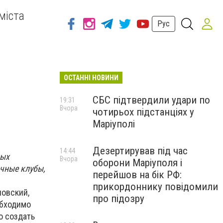
міста
Рус
ОСТАННІ НОВИНИ
СБС підтвердили удари по
19:31
Вчора
чотирьох підстанціях у
Маріуполі
Дезертирував під час
14:44
ных
Вчора
оборони Маріуполя і
чные клубы,
перейшов на бік РФ:
прикордоннику повідомили
овский,
про підозру
обходимо
о создать