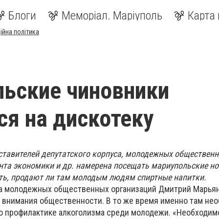
Блоги
Меморіал. Маріуполь
Карта 
ійна політика
ьские чиновники
ся на дискотеку
ставителей депутатского корпуса, молодежных обществен
нта экономики и др. намерена посещать мариупольские но
ть, продают ли там молодым людям спиртные напитки.
та молодежных общественных организаций Дмитрий Марьян
 внимания общественности. В то же время именно там не
о профилактике алкоголизма среди молодежи. «Необходим