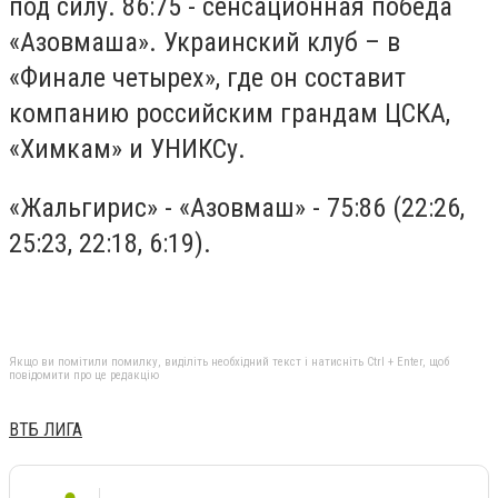
под силу. 86:75 - сенсационная победа
«Азовмаша». Украинский клуб – в
«Финале четырех», где он составит
компанию российским грандам ЦСКА,
«Химкам» и УНИКСу.
«Жальгирис» - «Азовмаш» - 75:86 (22:26,
25:23, 22:18, 6:19).
Якщо ви помітили помилку, виділіть необхідний текст і натисніть Ctrl + Enter, щоб
повідомити про це редакцію
ВТБ ЛИГА