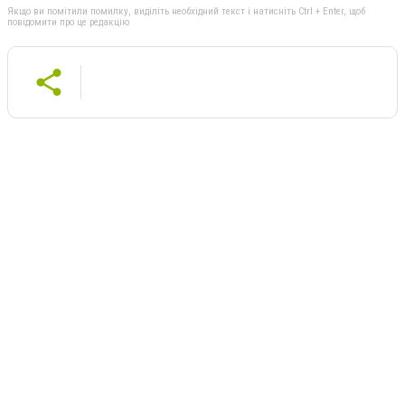
Якщо ви помітили помилку, виділіть необхідний текст і натисніть Ctrl + Enter, щоб
повідомити про це редакцію