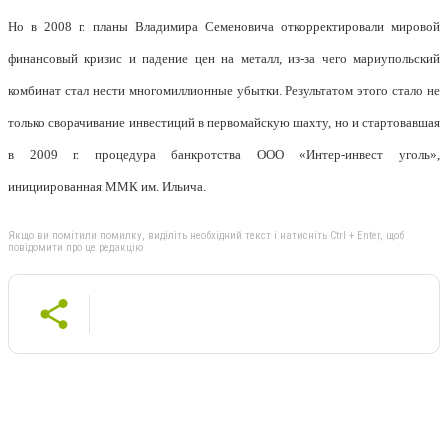
Но в 2008 г. планы Владимира Семеновича откорректировали мировой
финансовый кризис и падение цен на металл, из-за чего мариупольский
комбинат стал нести многомиллионные убытки. Результатом этого стало не
только сворачивание инвестиций в первомайскую шахту, но и стартовавшая
в 2009 г. процедура банкротства ООО «Интер-инвест уголь»,
инициированная ММК им. Ильича.
Якщо ви помітили помилку, виділіть необхідний текст і натисніть Ctrl + Enter, щоб
повідомити про це редакцію