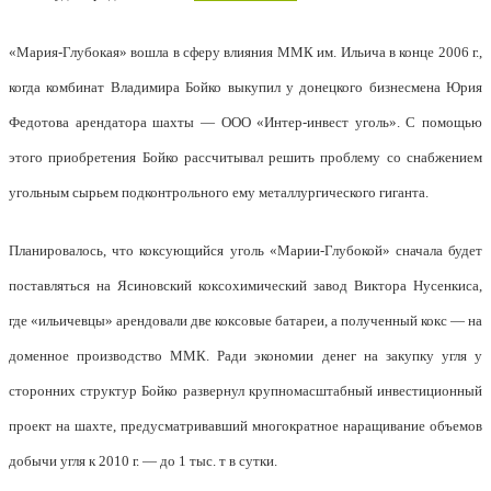
«Мария-Глубокая» вошла в сферу влияния ММК им. Ильича в конце 2006 г.,
когда комбинат Владимира Бойко выкупил у донецкого бизнесмена Юрия
Федотова арендатора шахты — ООО «Интер-инвест уголь». С помощью
этого приобретения Бойко рассчитывал решить проблему со снабжением
угольным сырьем подконтрольного ему металлургического гиганта.
Планировалось, что коксующийся уголь «Марии-Глубокой» сначала будет
поставляться на Ясиновский коксохимический завод Виктора Нусенкиса,
где «ильичевцы» арендовали две коксовые батареи, а полученный кокс — на
доменное производство ММК. Ради экономии денег на закупку угля у
сторонних структур Бойко развернул крупномасштабный инвестиционный
проект на шахте, предусматривавший многократное наращивание объемов
добычи угля к 2010 г. — до 1 тыс. т в сутки.