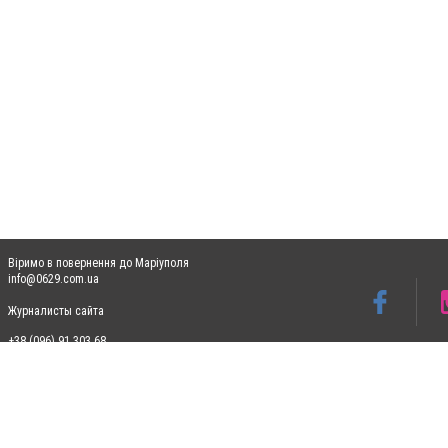
Віримо в повернення до Маріуполя
info@0629.com.ua
Журналисты сайта
+38 (096) 91 303 68
Допускається цитування матеріалів без отримання попередньої згоди 0629.com.ua за
пошукових систем гіперпосилання на цитовані статті не нижче другого абзацу в тек
Матеріали з плашками "Новини компаній", "Промо", "Партнерський матеріал", "Партнер