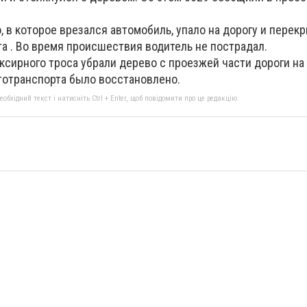
, в которое врезался автомобиль, упало на дорогу и перек
а .
Во время происшествия водитель не пострадал.
сирного троса убрали дерево с проезжей части дороги на 
тотранспорта было восстановлено.
бхідний текст і натисніть Ctrl + Enter, щоб повідомити про це редакцію