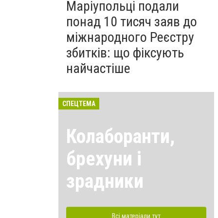
Маріупольці подали
понад 10 тисяч заяв до
міжнародного Реєстру
збитків: що фіксують
найчастіше
СПЕЦТЕМА
Колаборанти,
брехуни і
зрадники
Всі матеріали тут