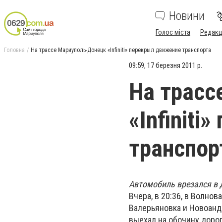
Новини
Голос міста
Редакц
Головна
На трассе Мариуполь-Донецк «Infiniti» перекрыл движение транспорта
09:59, 17 березня 2011 р.
На трасс
«Infinit
транспор
Автомобиль врезался в д
Вчера, в
20:36, в Волнов
Валерьяновка и Новоандр
выехал на обочину доро