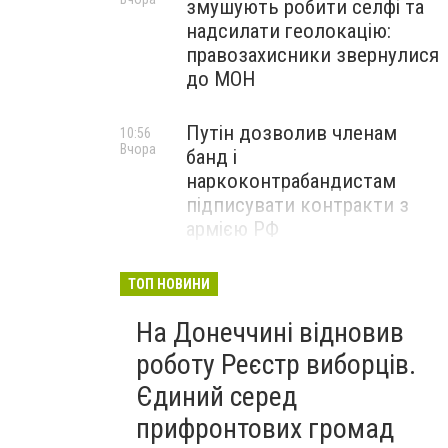
змушують робити селфі та
надсилати геолокацію:
правозахисники звернулися
до МОН
Путін дозволив членам
10:56
Вчора
банд і
наркоконтрабандистам
підписувати контракти з
армією РФ
Від тих, хто зберігає історію
09:43
ТОП НОВИНИ
Вчора
Донеччини: на снаряді
На Донеччині відновив
залишили послання
окупантам, - ФОТО
роботу Реєстр виборців.
Єдиний серед
прифронтових громад