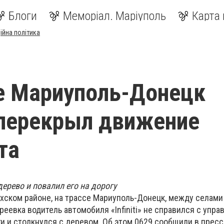
Блоги
Меморіал. Маріуполь
Карта 
ійна політика
е Мариуполь-Донецк
i» перекрыл движение
та
ерево и повалил его на дорогу
ахском районе, на трассе Мариуполь-Донецк, между селами
еевка водитель автомобиля «Infiniti» не справился с упра
ги и столкнулся с деревом. Об этом 0629 сообщили в прес