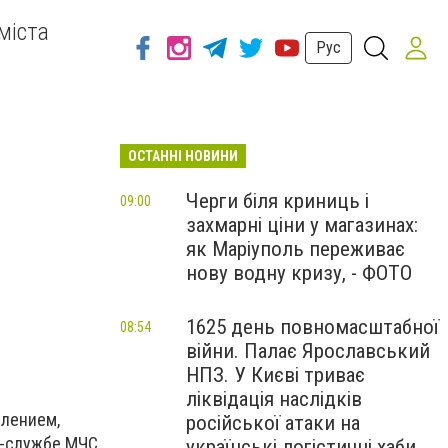
міста
Рус
ОСТАННІ НОВИНИ
Черги біля криниць і
09:00
захмарні ціни у магазинах:
як Маріуполь переживає
нову водну кризу, - ФОТО
1625 день повномасштабної
08:54
війни. Палає Ярославський
НПЗ. У Києві триває
ліквідація наслідків
влением,
російської атаки на
с-службе МЧС
українські логістичні хаби