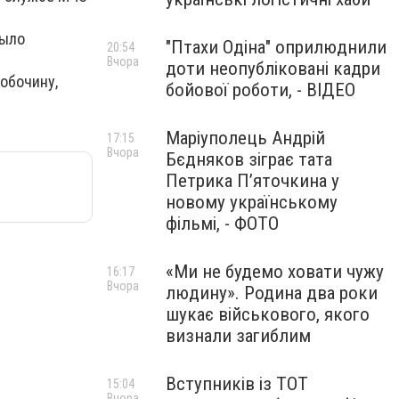
рыло
"Птахи Одіна" оприлюднили
20:54
Вчора
доти неопубліковані кадри
обочину,
бойової роботи, - ВІДЕО
Маріуполець Андрій
17:15
Вчора
Бєдняков зіграє тата
Петрика П’яточкина у
новому українському
фільмі, - ФОТО
«Ми не будемо ховати чужу
16:17
Вчора
людину». Родина два роки
шукає військового, якого
визнали загиблим
Вступників із ТОТ
15:04
Вчора