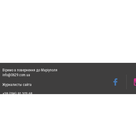
Віримо в повернення до Маріуполя
info@0629.com.ua
Журналисты сайта
+38 (096) 91 303 68
Допускається цитування матеріалів без отримання попередньої згоди 0629.com.ua за
пошукових систем гіперпосилання на цитовані статті не нижче другого абзацу в тек
Матеріали з плашками "Новини компаній", "Промо", "Партнерський матеріал", "Партнер
Реклама на сайті
Ф