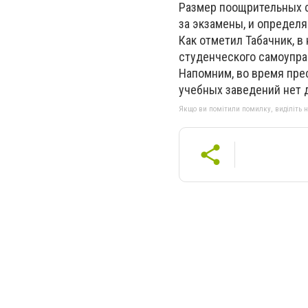
Размер поощрительных с
за экзамены, и определя
Как отметил Табачник, в
студенческого самоупра
Напомним, во время пре
учебных заведений нет д
Якщо ви помітили помилку, виділіть нео