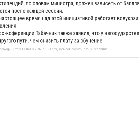
типендий, по словам министра, должен зависеть от балло
ется после каждой сессии.
 настоящее время над этой инициативой работает всеукраи
вления.
сс-коференции Табачник также заявил, что у негосударст
ругого пути, чем снизить плату за обучение.
бхідний текст і натисніть Ctrl + Enter, щоб повідомити про це редакцію