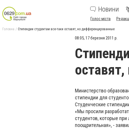
Новини
Голос міста
Редакц
Головна
Стипендии студентам все-таки оставят, но дифференцированные
08:05, 17 березня 2011 р.
Стипенди
оставят,
Министерство образован
стипендии для студенто
Студенческие стипендии
«Мы просили разработат
студентов, которые при
поощрительная», - заяви