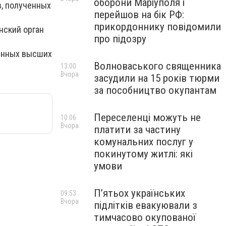
оборони Маріуполя і
в, полученных
перейшов на бік РФ:
прикордоннику повідомили
нский орган
про підозру
венных высших
Волноваського священника
13:00
Вчора
засудили на 15 років тюрми
за пособництво окупантам
Переселенці можуть не
10:06
Вчора
платити за частину
комунальних послуг у
покинутому житлі: які
умови
П’ятьох українських
09:53
Вчора
підлітків евакуювали з
тимчасово окупованої