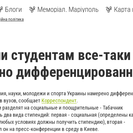
Блоги
Меморіал. Маріуполь
Карта 
ійна політика
и студентам все-таки
 но дифференцирован
ия, науки, молодежи и спорта Украины намерено диффере
в вузов, сообщает
Корреспондент
.
 разделят на социальные и поощрительные - Табачник
ь два вида стипендий: первая - социальная (определены к
 любых условиях должны получить стипендию), вторая -
л он на пресс-конференции в среду в Киеве.