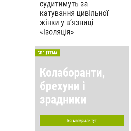
судитимуть за
катування цивільної
жінки у в’язниці
«Ізоляція»
СПЕЦТЕМА
Колаборанти,
брехуни і
зрадники
Всі матеріали тут