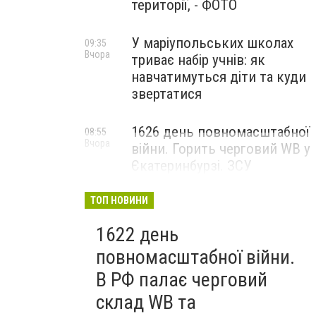
території, - ФОТО
У маріупольських школах
09:35
Вчора
триває набір учнів: як
навчатимуться діти та куди
звертатися
1626 день повномасштабної
08:55
Вчора
війни. Горить черговий WB у
Єкатеринбурзі. ЗСУ
атакували військові цілі у
Маріуполі
ТОП НОВИНИ
1622 день
повномасштабної війни.
В РФ палає черговий
склад WB та