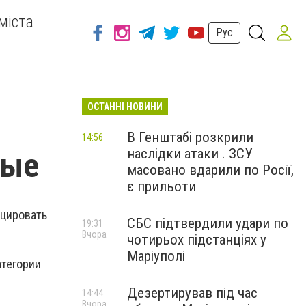
міста
Рус
ОСТАННІ НОВИНИ
В Генштабі розкрили
14:56
наслідки атаки . ЗСУ
ные
масовано вдарили по Росії,
є прильоти
нцировать
СБС підтвердили удари по
19:31
Вчора
чотирьох підстанціях у
Маріуполі
атегории
Дезертирував під час
14:44
Вчора