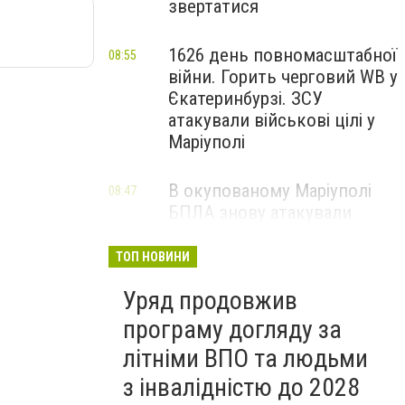
звертатися
1626 день повномасштабної
08:55
війни. Горить черговий WB у
Єкатеринбурзі. ЗСУ
атакували військові цілі у
Маріуполі
В окупованому Маріуполі
08:47
БПЛА знову атакували
енергетичну інфраструктуру,
— ВІДЕО
ТОП НОВИНИ
Уряд продовжив
програму догляду за
літніми ВПО та людьми
з інвалідністю до 2028