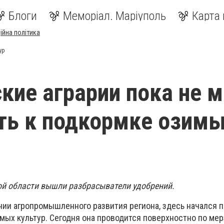
Блоги
Меморіал. Маріуполь
Карта 
ійна політика
ур
кие аграрии пока не м
ть к подкормке озим
ой области вышли разбрасыватели удобрений.
нии агропромышленного развития региона, здесь начался 
мых культур. Сегодня она проводится поверхностно по ме