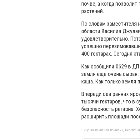
почве, а когда позволит
растений.
По словам заместителя 
области Василия Джулая
удовлетворительно. Поте
успешно перезимовавшие
400 гектарах. Сегодня э
Как сообщили 0629 в ДП 
земля еще очень сырая. 
каша. Как только земля
Впереди сев ранних яров
тысячи гектаров, что в
безопасность региона. 
расширить площади посев
Якщо ви помітили помилку, виділіть нео