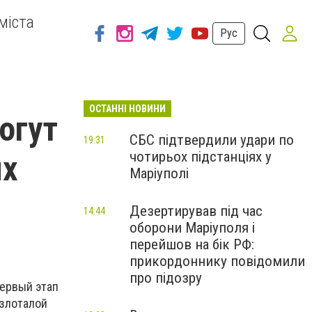
міста
Рус
ОСТАННІ НОВИНИ
огут
СБС підтвердили удари по
19:31
чотирьох підстанціях у
ых
Маріуполі
Дезертирував під час
14:44
оборони Маріуполя і
перейшов на бік РФ:
прикордоннику повідомили
про підозру
первый этап
рзлоталой