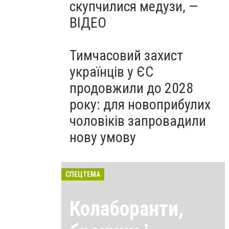
скупчилися медузи, —
ВІДЕО
Тимчасовий захист
українців у ЄС
продовжили до 2028
року: для новоприбулих
чоловіків запровадили
нову умову
СПЕЦТЕМА
Колаборанти,