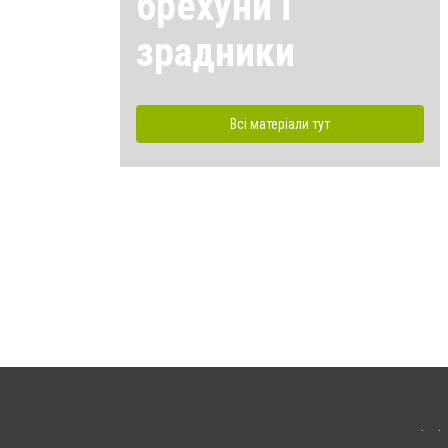
брехуни і
зрадники
Всі матеріали тут