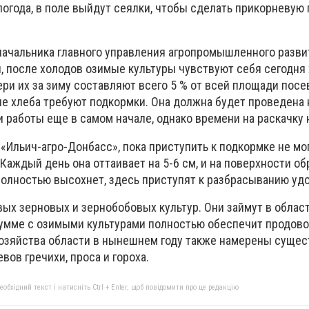
 погода, в поле выйдут сеялки, чтобы сделать прикорневую
начальника главного управления агропромышленного разв
, после холодов озимые культуры чувствуют себя сегодня
ри их за зиму составляют всего 5 % от всей площади посе
 хлеба требуют подкормки. Она должна будет проведена 
ти работы еще в самом начале, однако времени на раскачку 
«Ильич-агро-Донбасс», пока приступить к подкормке не могу
Каждый день она оттаивает на 5-6 см, и на поверхности об
 полностью высохнет, здесь приступят к разбрасыванию уд
ых зерновых и зернобобовых культур. Они займут в област
 сумме с озимыми культурами полностью обеспечит продов
Хозяйства области в нынешнем году также намерены суще
ов гречихи, проса и гороха.
бхідний текст і натисніть Ctrl + Enter, щоб повідомити про це редакцію