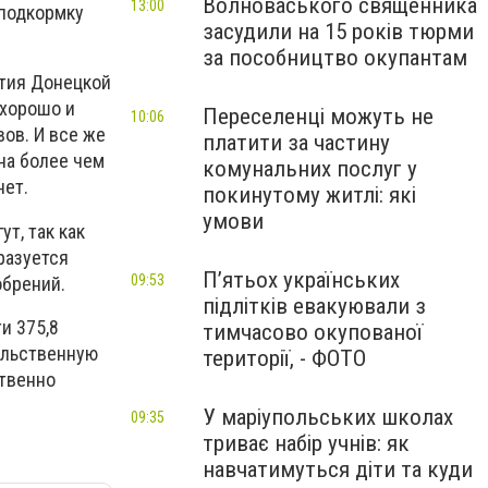
Волноваського священника
13:00
 подкормку
засудили на 15 років тюрми
за пособництво окупантам
ития Донецкой
 хорошо и
Переселенці можуть не
10:06
вов. И все же
платити за частину
на более чем
комунальних послуг у
нет.
покинутому житлі: які
умови
т, так как
разуется
П’ятьох українських
09:53
обрений.
підлітків евакуювали з
и 375,8
тимчасово окупованої
ольственную
території, - ФОТО
ственно
У маріупольських школах
09:35
триває набір учнів: як
навчатимуться діти та куди