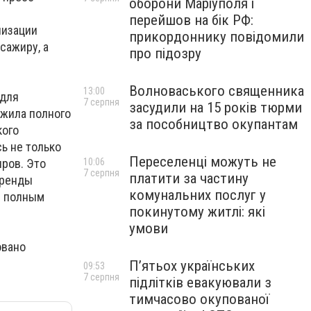
оборони Маріуполя і
перейшов на бік РФ:
низации
прикордоннику повідомили
сажиру, а
про підозру
Волноваського священника
13:00
 для
7 серпня
засудили на 15 років тюрми
ожила полного
за пособництво окупантам
кого
ь не только
Переселенці можуть не
ров. Это
10:06
7 серпня
платити за частину
аренды
комунальних послуг у
с полным
покинутому житлі: які
умови
овано
П’ятьох українських
09:53
7 серпня
підлітків евакуювали з
тимчасово окупованої