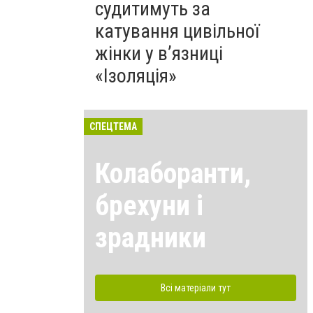
судитимуть за
катування цивільної
жінки у в’язниці
«Ізоляція»
СПЕЦТЕМА
Колаборанти,
брехуни і
зрадники
Всі матеріали тут