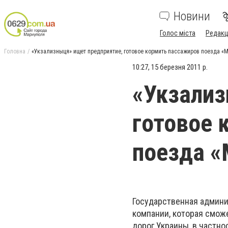
Новини
Голос міста
Редакц
Головна
«Укзализныця» ищет предприятие, готовое кормить пассажиров поезда «
10:27, 15 березня 2011 р.
«Укзализ
готовое 
поезда «
Государственная админи
компании, которая смож
дорог Украины, в частно