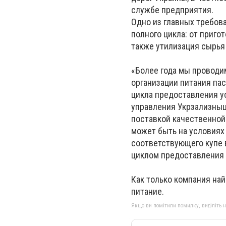
службе предприятия.
Одно из главных требов
полного цикла: от приг
также утилизация сырья 
«Более года мы проводи
организации питания пас
цикла предоставления ус
управления Укрзализныци
поставкой качественной
может быть на условиях 
соответствующего купе 
циклом предоставления 
Как только компания на
питание.
Якщо ви помітили помилку, виділіть нео