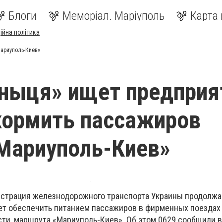
Блоги
Меморіал. Маріуполь
Карта 
ійна політика
Мариуполь-Киев»
ныця» ищет предприя
кормить пассажиров
Мариуполь-Киев»
страция железнодорожного транспорта Украины продолжа
ет обеспечить питанием пассажиров в фирменных поезда
сти, маршрута «Мариуполь-Киев». Об этом 0629 сообщили в