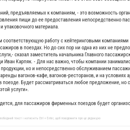
аний, предъявляемых к компаниям, - это возможность орга
отовления пищи до ее предоставления непосредственно пас
и упаковочного материала.
м соответствующую работу с кейтеринговыми компаниями
сажиров в поездах. Но до сих пор ни одна из них не предл
луги,- сказал заместитель начальника Главного пассажирс
 Иван Карпяк. - Для нас важно, чтобы компании занималис
 продукции, но и непосредственно обслуживанием пассажи
аренды вагонов-кафе, вагонов-ресторанов, и на условиях 
в поезде. Будет рассматриваться любое предложение, но 
этой услуги».
йдется, для пассажиров фирменных поездов будет организ
бхідний текст і натисніть Ctrl + Enter, щоб повідомити про це редакцію