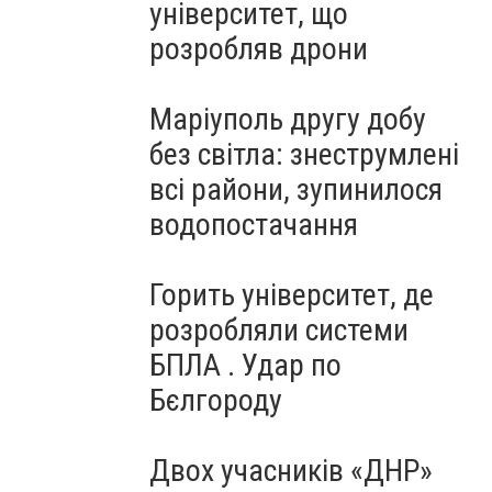
університет, що
розробляв дрони
Маріуполь другу добу
без світла: знеструмлені
всі райони, зупинилося
водопостачання
Горить університет, де
розробляли системи
БПЛА . Удар по
Бєлгороду
Двох учасників «ДНР»