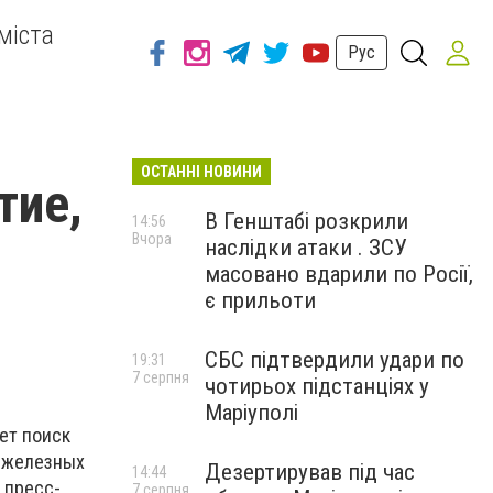
міста
Рус
ОСТАННІ НОВИНИ
тие,
В Генштабі розкрили
14:56
Вчора
наслідки атаки . ЗСУ
масовано вдарили по Росії,
є прильоти
СБС підтвердили удари по
19:31
7 серпня
чотирьох підстанціях у
Маріуполі
ет поиск
х железных
Дезертирував під час
14:44
 пресс-
7 серпня