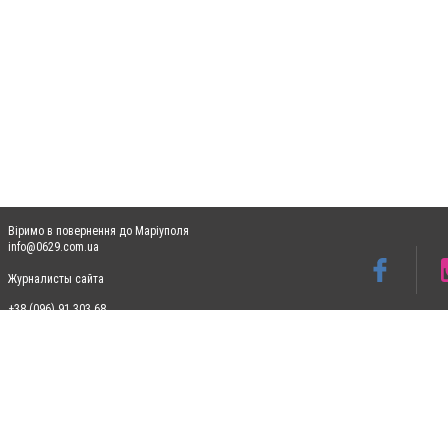
Віримо в повернення до Маріуполя
info@0629.com.ua
Журналисты сайта
+38 (096) 91 303 68
Допускається цитування матеріалів без отримання попередньої згоди 0629.com.ua за
пошукових систем гіперпосилання на цитовані статті не нижче другого абзацу в тек
Матеріали з плашками "Новини компаній", "Промо", "Партнерський матеріал", "Партнер
Реклама на сайті
Ф