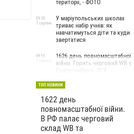
території, - ФОТО
У маріупольських школах
09:35
7 серпня
триває набір учнів: як
навчатимуться діти та куди
звертатися
1626 день повномасштабної
08:55
7 серпня
війни. Горить черговий WB у
Єкатеринбурзі. ЗСУ
атакували військові цілі у
Маріуполі
ТОП НОВИНИ
1622 день
повномасштабної війни.
В РФ палає черговий
склад WB та