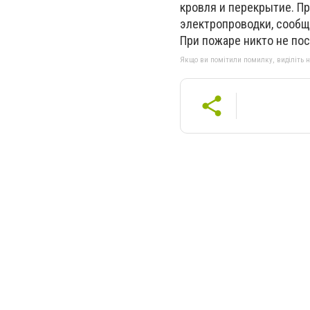
кровля и перекрытие. П
электропроводки, сообщ
При пожаре никто не пос
Якщо ви помітили помилку, виділіть нео