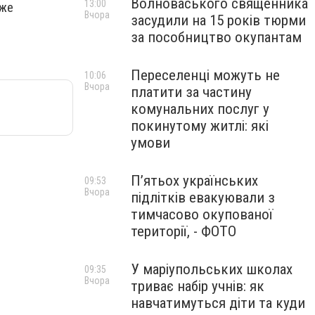
Волноваського священника
13:00
аже
Вчора
засудили на 15 років тюрми
за пособництво окупантам
Переселенці можуть не
10:06
Вчора
платити за частину
комунальних послуг у
покинутому житлі: які
умови
П’ятьох українських
09:53
Вчора
підлітків евакуювали з
тимчасово окупованої
території, - ФОТО
У маріупольських школах
09:35
Вчора
триває набір учнів: як
навчатимуться діти та куди