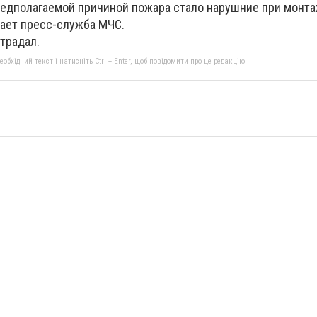
редполагаемой причиной пожара стало нарушние при монт
ает пресс-служба МЧС.
традал.
бхідний текст і натисніть Ctrl + Enter, щоб повідомити про це редакцію