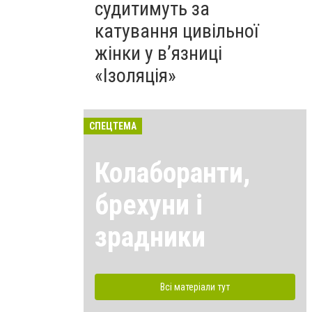
судитимуть за
катування цивільної
жінки у в’язниці
«Ізоляція»
СПЕЦТЕМА
Колаборанти,
брехуни і
зрадники
Всі матеріали тут