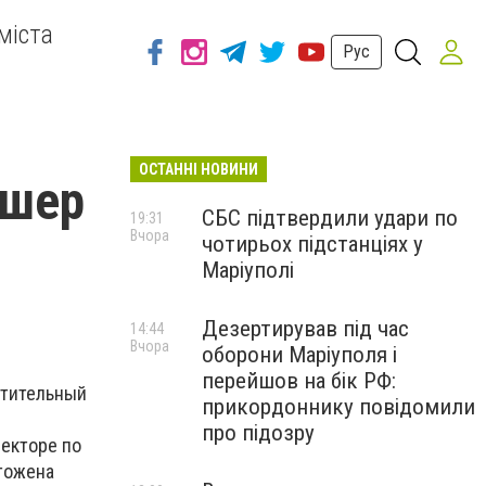
міста
Рус
ОСТАННІ НОВИНИ
ршер
СБС підтвердили удари по
19:31
Вчора
чотирьох підстанціях у
Маріуполі
Дезертирував під час
14:44
Вчора
оборони Маріуполя і
перейшов на бік РФ:
етительный
прикордоннику повідомили
про підозру
секторе по
чтожена