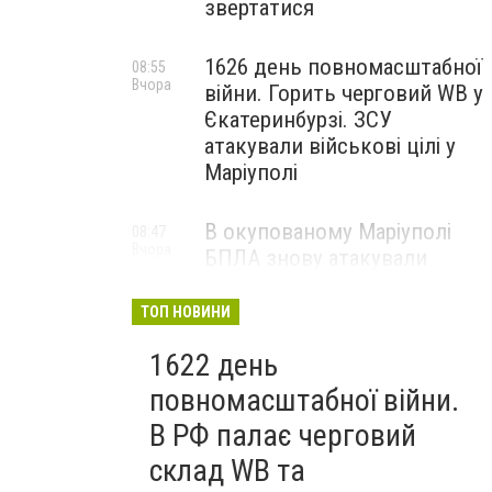
звертатися
1626 день повномасштабної
08:55
Вчора
війни. Горить черговий WB у
Єкатеринбурзі. ЗСУ
атакували військові цілі у
Маріуполі
В окупованому Маріуполі
08:47
Вчора
БПЛА знову атакували
енергетичну інфраструктуру,
— ВІДЕО
ТОП НОВИНИ
1622 день
повномасштабної війни.
В РФ палає черговий
склад WB та