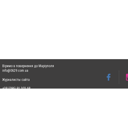
Віримо в повернення до Маріуполя
info@0629.com.ua
Журналисты сайта
+38 (096) 91 303 68
Допускається цитування матеріалів без отримання попередньої згоди 0629.com.ua за
пошукових систем гіперпосилання на цитовані статті не нижче другого абзацу в тек
Матеріали з плашками "Новини компаній", "Промо", "Партнерський матеріал", "Партнер
Реклама на сайті
Ф