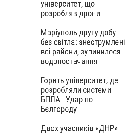
університет, що
розробляв дрони
Маріуполь другу добу
без світла: знеструмлені
всі райони, зупинилося
водопостачання
Горить університет, де
розробляли системи
БПЛА . Удар по
Бєлгороду
Двох учасників «ДНР»