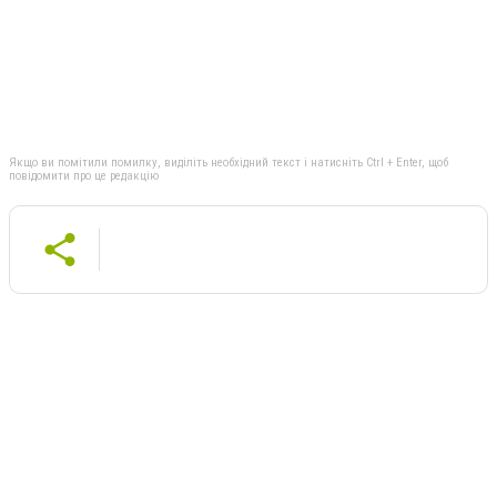
Якщо ви помітили помилку, виділіть необхідний текст і натисніть Ctrl + Enter, щоб
повідомити про це редакцію