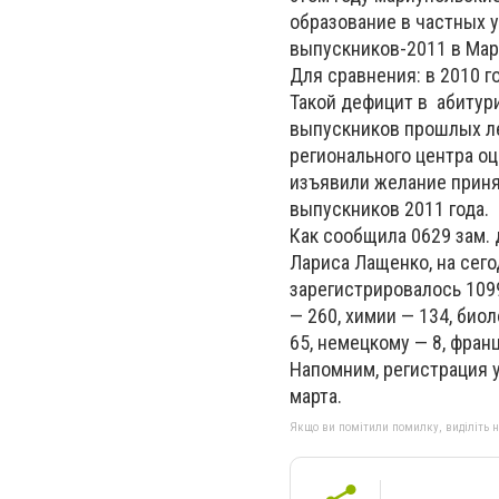
образование в частных 
выпускников-2011 в Мар
Для сравнения: в 2010 г
Такой дефицит в абитур
выпускников прошлых ле
регионального центра оц
изъявили желание принят
выпускников 2011 года.
Как сообщила 0629 зам.
Лариса Лащенко, на сег
зарегистрировалось 1099
— 260, химии — 134, био
65, немецкому — 8, фран
Напомним, регистрация 
марта.
Якщо ви помітили помилку, виділіть нео