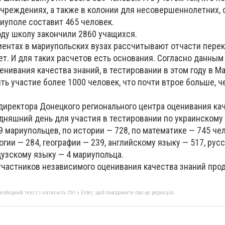
учреждениях, а также в колонии для несовершеннолетних,
иуполе составит 465 человек.
оду школу закончили 2860 учащихся.
иентах в мариупольских вузах рассчитывают отчасти перек
т. И для таких расчетов есть основания. Согласно данным
енивания качества знаний, в тестировании в этом году в М
ь участие более 1000 человек, что почти втрое больше, ч
 директора Донецкого регионального центра оценивания ка
одняшний день для участия в тестировании по украинскому
 мариупольцев, по истории — 728, по математике — 745 че
логии — 284, географии — 239, английскому языку — 517, рус
цузскому языку — 4 мариупольца.
участников независимого оценивания качества знаний прод
бхідний текст і натисніть Ctrl + Enter, щоб повідомити про це редакцію