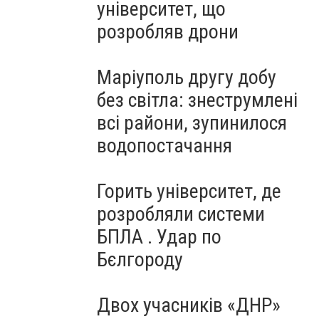
університет, що
розробляв дрони
Маріуполь другу добу
без світла: знеструмлені
всі райони, зупинилося
водопостачання
Горить університет, де
розробляли системи
БПЛА . Удар по
Бєлгороду
Двох учасників «ДНР»