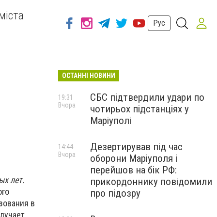
міста
Рус
ОСТАННІ НОВИНИ
СБС підтвердили удари по
19:31
Вчора
чотирьох підстанціях у
Маріуполі
Дезертирував під час
14:44
Вчора
оборони Маріуполя і
перейшов на бік РФ:
ых лет.
прикордоннику повідомили
ого
про підозру
зования в
олучает