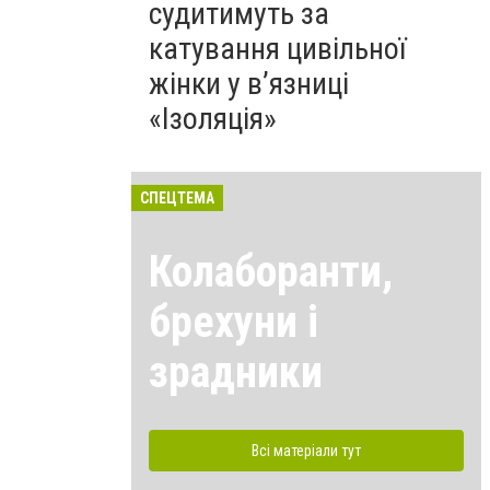
судитимуть за
катування цивільної
жінки у в’язниці
«Ізоляція»
СПЕЦТЕМА
Колаборанти,
брехуни і
зрадники
Всі матеріали тут