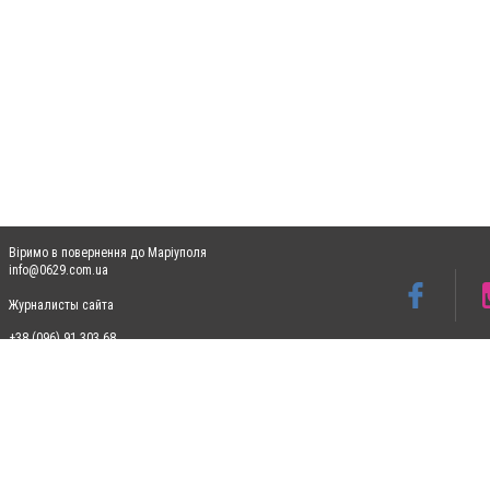
Віримо в повернення до Маріуполя
info@0629.com.ua
Журналисты сайта
+38 (096) 91 303 68
Допускається цитування матеріалів без отримання попередньої згоди 0629.com.ua за
пошукових систем гіперпосилання на цитовані статті не нижче другого абзацу в тек
Матеріали з плашками "Новини компаній", "Промо", "Партнерський матеріал", "Партнер
Реклама на сайті
Ф