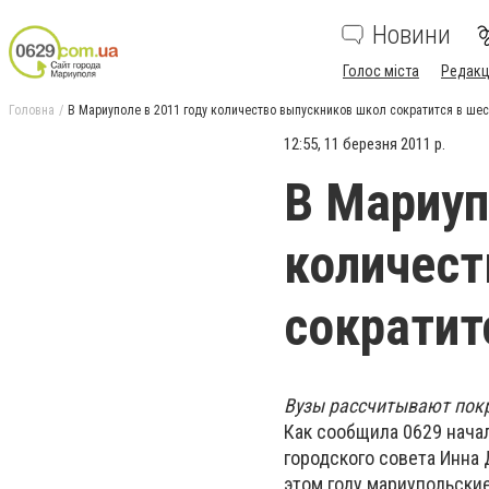
Новини
Голос міста
Редакц
Головна
В Мариуполе в 2011 году количество выпускников школ сократится в шес
12:55, 11 березня 2011 р.
В Мариуп
количест
сократит
Вузы рассчитывают покр
Как сообщила 0629 нача
городского совета Инна 
этом году мариупольские