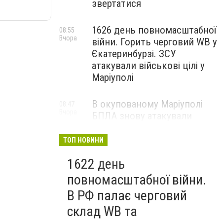
звертатися
1626 день повномасштабної
08:55
Вчора
війни. Горить черговий WB у
Єкатеринбурзі. ЗСУ
атакували військові цілі у
Маріуполі
В окупованому Маріуполі
08:47
Вчора
БПЛА знову атакували
енергетичну інфраструктуру,
— ВІДЕО
ТОП НОВИНИ
1622 день
повномасштабної війни.
В РФ палає черговий
склад WB та