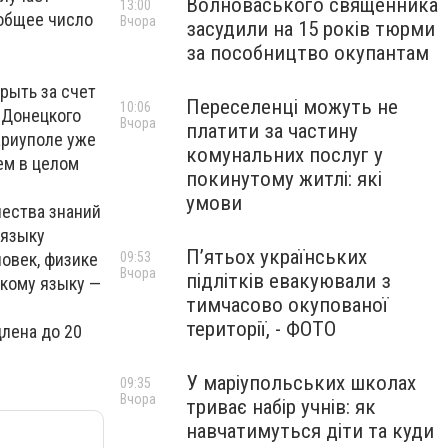
Волноваського священника
13:00
 общее число
Вчора
засудили на 15 років тюрми
за пособництво окупантам
рыть за счет
Переселенці можуть не
10:06
 Донецкого
Вчора
платити за частину
ариуполе уже
комунальних послуг у
ем в целом
покинутому житлі: які
умови
чества знаний
 языку
П’ятьох українських
ловек, физике
09:53
Вчора
підлітків евакуювали з
скому языку —
тимчасово окупованої
території, - ФОТО
лена до 20
У маріупольських школах
09:35
Вчора
триває набір учнів: як
навчатимуться діти та куди