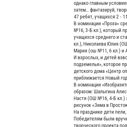
однако главным условие
затем… фантазируй, твори
47 ребят, учащихся 2 - 
В номинации «Проза» ср
№16, 3-Б кл.), который 
учащихся среднего и ст
кл.), Николаева Юлия (ОШ
Мария (ош №11, 6 кл.) и
И взрослых, и детей взв
подземелья», которое п
детского дома «Центр оп
приближается Новый год,
В номинации «Изобрази
образом: Шалыгина Алиса
Настя (ОШ №16, 4-Б кл.) 
рисунок «Зима в Просток
На празднике дети пели,
Победителям были вруче
творческого проекта по