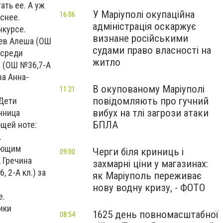
ть ее. А уж
У Маріуполі окупаційна
16:06
еснее.
адміністрація оскаржує
нкурсе.
визнане російськими
еев Алеша (ОШ
судами право власності на
 среди
житло
а (ОШ №36,7-А
ва Анна-
В окупованому Маріуполі
11:21
повідомляють про гучний
«Дети
вибух на тлі загрози атаки
нница
БПЛА
ющей ноте:
.
ующим
Черги біля криниць і
09:00
, Гречина
захмарні ціни у магазинах:
 2-А кл.) за
як Маріуполь переживає
нову водну кризу, - ФОТО
е.
ики
1625 день повномасштабної
08:54