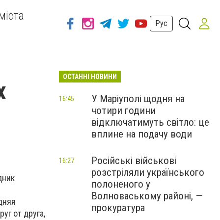
міста
Рус
ОСТАННІ НОВИНИ
х
У Маріуполі щодня на
16:45
чотири години
відключатимуть світло: це
вплине на подачу води
Російські військові
16:27
розстріляли українського
дник
полоненого у
Волноваському районі, —
дняя
прокуратура
уг от друга,