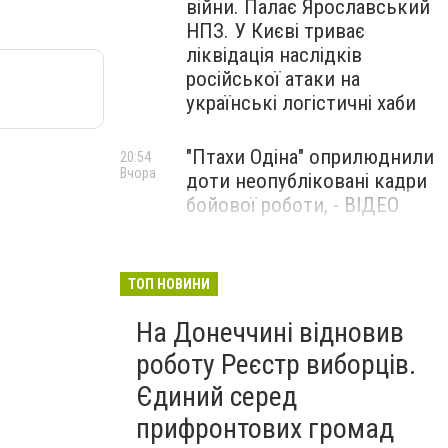
війни. Палає Ярославський
НПЗ. У Києві триває
ліквідація наслідків
російської атаки на
українські логістичні хаби
"Птахи Одіна" оприлюднили
20:54
Вчора
доти неопубліковані кадри
бойової роботи, - ВІДЕО
Маріуполець Андрій
17:15
Вчора
Бєдняков зіграє тата
ТОП НОВИНИ
Петрика П’яточкина у
На Донеччині відновив
новому українському
фільмі, - ФОТО
роботу Реєстр виборців.
Єдиний серед
прифронтових громад