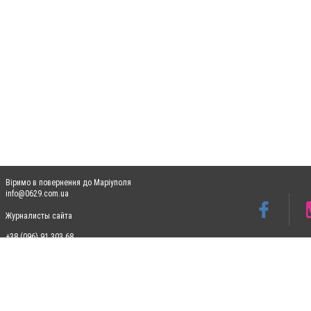
Віримо в повернення до Маріуполя
info@0629.com.ua
Журналисты сайта
+38 (096) 91 303 68
Допускається цитування матеріалів без отримання попередньої згоди 0629.com.ua за
пошукових систем гіперпосилання на цитовані статті не нижче другого абзацу в тек
Матеріали з плашками "Новини компаній", "Промо", "Партнерський матеріал", "Партнер