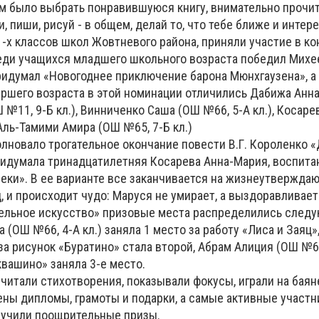
м было выбрать понравившуюся книгу, внимательно прочита
, пиши, рисуй - в общем, делай то, что тебе ближе и интер
11-х классов школ Жовтневого района, приняли участие в ко
еди учащихся младшего школьного возраста победил Мих
придумал «Новогоднее приключение барона Мюнхгаузена», а
аршего возраста в этой номинации отличились Дабижа Анн
 №11, 9-Б кл.), Винниченко Саша (ОШ №66, 5-А кл.), Косаре
 Аль-Тамими Амира (ОШ №65, 7-Б кл.)
олновало трогательное окончание повести В.Г. Короленко 
ридумала тринадцатилетняя Косарева Анна-Мария, воспита
еки». В ее варианте все заканчивается на жизнеутвержда
 и происходит чудо: Маруся не умирает, а выздоравливает
тельное искусство» призовые места распределились след
 (ОШ №66, 4-А кл.) заняла 1 место за работу «Лиса и Заяц»
за рисунок «Буратино» стала второй, Абрам Алиция (ОШ №66,
вашино» заняла 3-е место.
 читали стихотворения, показывали фокусы, играли на баян
ны дипломы, грамоты и подарки, а самые активные участн
лучили поощрительные призы.