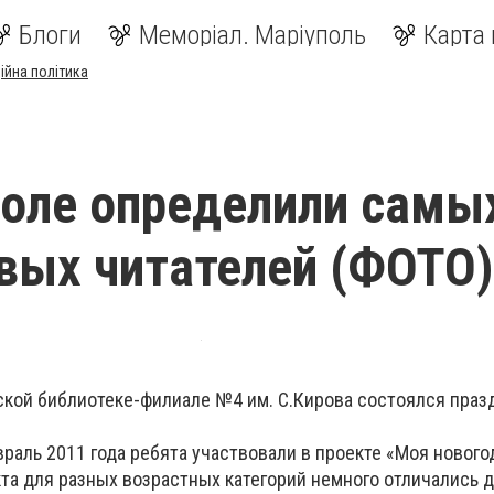
Блоги
Меморіал. Маріуполь
Карта 
ійна політика
оле определили самы
вых читателей (ФОТО)
етской библиотеке-филиале №4 им. С.Кирова состоялся праз
враль 2011 года ребята участвовали в проекте «Моя нового
та для разных возрастных категорий немного отличались др