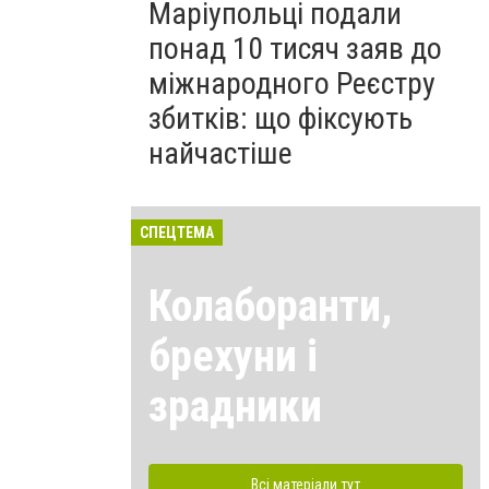
Маріупольці подали
понад 10 тисяч заяв до
міжнародного Реєстру
збитків: що фіксують
найчастіше
СПЕЦТЕМА
Колаборанти,
брехуни і
зрадники
Всі матеріали тут