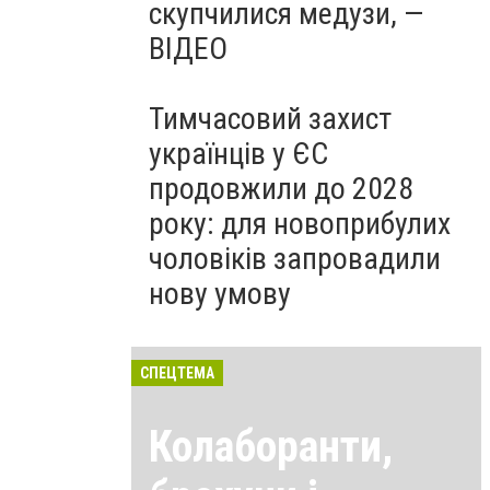
скупчилися медузи, —
ВІДЕО
Тимчасовий захист
українців у ЄС
продовжили до 2028
року: для новоприбулих
чоловіків запровадили
нову умову
СПЕЦТЕМА
Колаборанти,