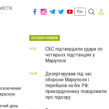
міста
Рус
ОСТАННІ НОВИНИ
СБС підтвердили удари по
19:31
чотирьох підстанціях у
Маріуполі
Дезертирував під час
14:44
оборони Маріуполя і
перейшов на бік РФ:
 исключения
прикордоннику повідомили
екрасную
про підозру
очий день