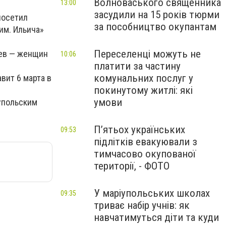
Волноваського священника
13:00
засудили на 15 років тюрми
посетил
за пособництво окупантам
им. Ильича»
Переселенці можуть не
цев — женщин
10:06
платити за частину
комунальних послуг у
вит 6 марта в
покинутому житлі: які
умови
упольским
П’ятьох українських
09:53
підлітків евакуювали з
тимчасово окупованої
території, - ФОТО
У маріупольських школах
09:35
триває набір учнів: як
навчатимуться діти та куди