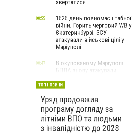
звертатися
1626 день повномасштабної
08:55
війни. Горить черговий WB у
Єкатеринбурзі. ЗСУ
атакували військові цілі у
Маріуполі
В окупованому Маріуполі
08:47
БПЛА знову атакували
енергетичну інфраструктуру,
— ВІДЕО
ТОП НОВИНИ
Уряд продовжив
програму догляду за
літніми ВПО та людьми
з інвалідністю до 2028