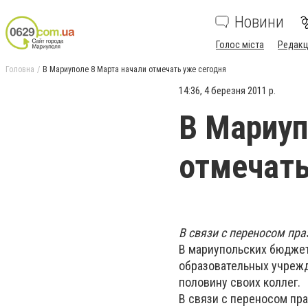
Новини
Голос міста
Редакц
Головна
В Мариуполе 8 Марта начали отмечать уже сегодня
14:36, 4 березня 2011 р.
В Мариуп
отмечать
В связи с переносом пр
В мариупольских бюджет
образовательных учреж
половину своих коллег.
В связи с переносом пр