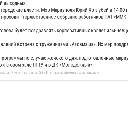
й выходных.
 городские власти. Мэр Мариуполя Юрий Хотлубей в 14.00 
е проходит торжественное собрание работников ПАТ «ММК 
й голова будет поздравлять корпоративных коллег ильичев
влений встреча с труженицами «Азовмаша». Их мэр поздра
 программы по случаю женского дня, подготовленные мари
в актовом зале ПГТУ и в ДК «Молодежный».
бхідний текст і натисніть Ctrl + Enter, щоб повідомити про це редакцію