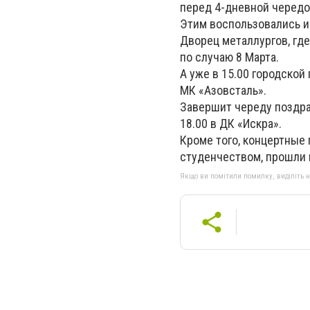
перед 4-дневной чередо
Этим воспользовались и
Дворец металлургов, гд
по случаю 8 Марта.
А уже в 15.00 городско
МК «Азовсталь».
Завершит череду поздра
18.00 в ДК «Искра».
Кроме того, концертные
студенчеством, прошли 
Якщо ви помітили помилку, виділіть нео