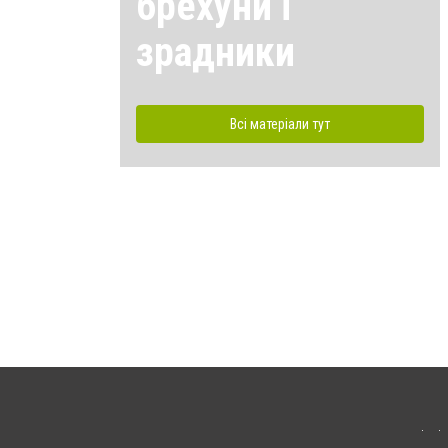
брехуни і
зрадники
Всі матеріали тут