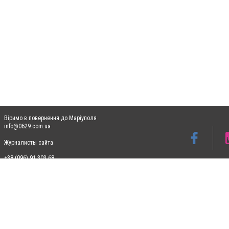
Віримо в повернення до Маріуполя
info@0629.com.ua
Журналисты сайта
+38 (096) 91 303 68
Допускається цитування матеріалів без отримання попередньої згоди 0629.com.ua за
пошукових систем гіперпосилання на цитовані статті не нижче другого абзацу в тек
Матеріали з плашками "Новини компаній", "Промо", "Партнерський матеріал", "Партнер
Реклама на сайті
Ф