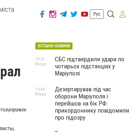
міста
Рус
ОСТАННІ НОВИНИ
СБС підтвердили удари по
19:31
Вчора
чотирьох підстанціях у
грал
Маріуполі
Дезертирував під час
14:44
Вчора
оборони Маріуполя і
перейшов на бік РФ:
втозаправок
прикордоннику повідомили
про підозру
илисты,