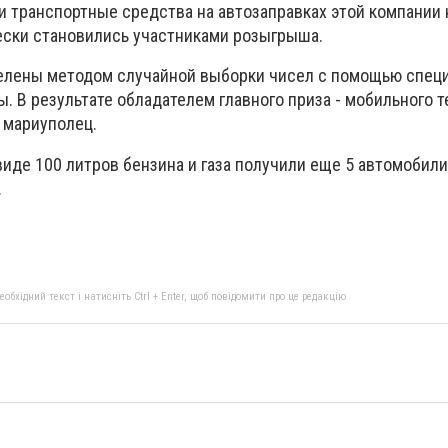
и транспортные средства на автозаправках этой компании 
чески становились участниками розыгрыша.
елены методом случайной выборки чисел с помощью спец
. В результате обладателем главного приза - мобильного 
л мариуполец.
иде 100 литров бензина и газа получили еще 5 автомобили
.
бхідний текст і натисніть Ctrl + Enter, щоб повідомити про це редакцію