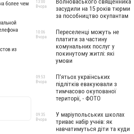
Волноваського священника
13:00
на более чем
Вчора
засудили на 15 років тюрми
за пособництво окупантам
иальной
телефона
Переселенці можуть не
10:06
Вчора
платити за частину
комунальних послуг у
стов из
покинутому житлі: які
умови
П’ятьох українських
09:53
Вчора
підлітків евакуювали з
тимчасово окупованої
території, - ФОТО
У маріупольських школах
09:35
Вчора
триває набір учнів: як
навчатимуться діти та куди