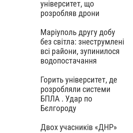
університет, що
розробляв дрони
Маріуполь другу добу
без світла: знеструмлені
всі райони, зупинилося
водопостачання
Горить університет, де
розробляли системи
БПЛА . Удар по
Бєлгороду
Двох учасників «ДНР»