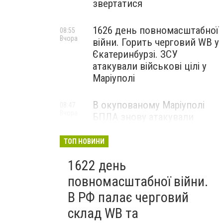
звертатися
1626 день повномасштабної
08:55
Вчора
війни. Горить черговий WB у
Єкатеринбурзі. ЗСУ
атакували військові цілі у
Маріуполі
В окупованому Маріуполі
08:47
Вчора
БПЛА знову атакували
енергетичну інфраструктуру,
— ВІДЕО
ТОП НОВИНИ
1622 день
повномасштабної війни.
В РФ палає черговий
склад WB та