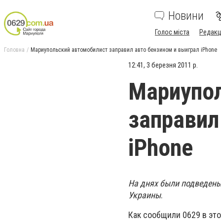
Новини
Голос міста
Редакц
Головна
Мариупольский автомобилист заправил авто бензином и выиграл iPhone
12:41, 3 березня 2011 р.
Мариупол
заправил
iPhone
На днях были подведены
Украины
.
Как сообщили 0629 в это