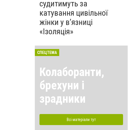
судитимуть за
катування цивільної
жінки у в’язниці
«Ізоляція»
СПЕЦТЕМА
Колаборанти,
брехуни і
зрадники
Всі матеріали тут