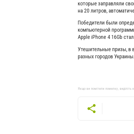
которые заправляли сво
на 20 литров, автомати
Победители были опред
компьютерной программы
Apple iPhone 4 16Gb ста
Утешительные призы, в в
разных городов Украины
Якщо ви помітили помилку, виділіть нео