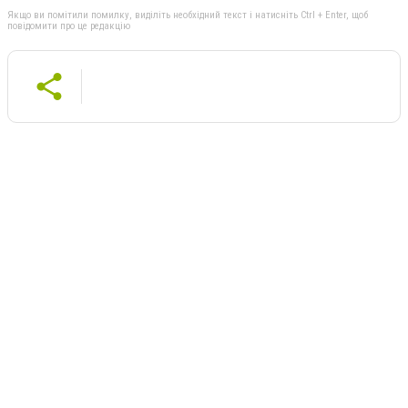
Якщо ви помітили помилку, виділіть необхідний текст і натисніть Ctrl + Enter, щоб
повідомити про це редакцію