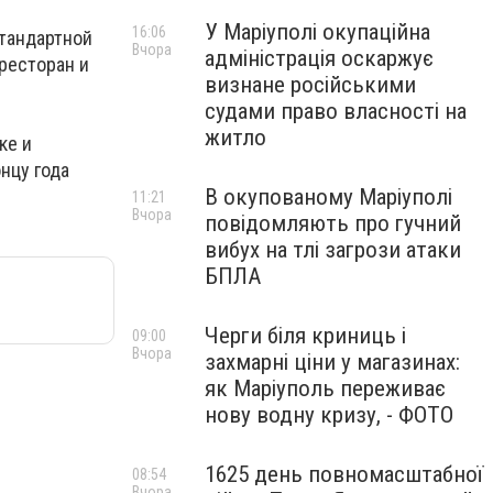
У Маріуполі окупаційна
16:06
стандартной
Вчора
адміністрація оскаржує
 ресторан и
визнане російськими
судами право власності на
житло
ке и
нцу года
В окупованому Маріуполі
11:21
Вчора
повідомляють про гучний
вибух на тлі загрози атаки
БПЛА
Черги біля криниць і
09:00
Вчора
захмарні ціни у магазинах:
як Маріуполь переживає
нову водну кризу, - ФОТО
1625 день повномасштабної
08:54
Вчора