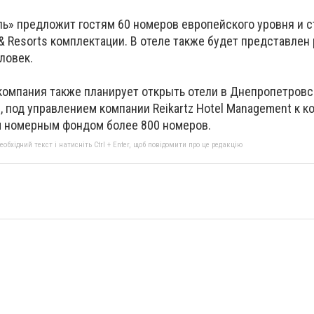
оль» предложит гостям 60 номеров европейского уровня и 
s & Resorts комплектации. В отеле также будет представлен
ловек.
 компания также планирует открыть отели в Днепропетровс
, под управлением компании Reikartz Hotel Management к ко
м номерным фондом более 800 номеров.
бхідний текст і натисніть Ctrl + Enter, щоб повідомити про це редакцію