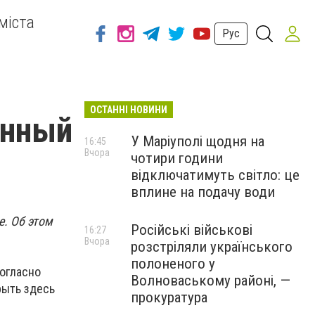
міста
Рус
ОСТАННІ НОВИНИ
енный
У Маріуполі щодня на
16:45
Вчора
чотири години
відключатимуть світло: це
вплине на подачу води
е. Об этом
Російські військові
16:27
Вчора
розстріляли українського
полоненого у
согласно
Волноваському районі, —
рыть здесь
прокуратура