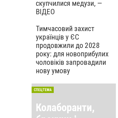
скупчилися медузи, —
ВІДЕО
Тимчасовий захист
українців у ЄС
продовжили до 2028
року: для новоприбулих
чоловіків запровадили
нову умову
СПЕЦТЕМА
Колаборанти,