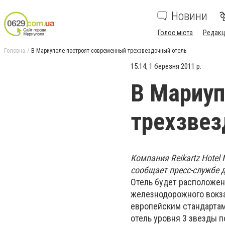
Новини
Голос міста
Редакц
Головна
В Мариуполе построят современный трехзвездочный отель
15:14, 1 березня 2011 р.
В Мариуп
трехзвез
Компания Reikartz Hotel
сообщает пресс-службе 
Отель будет расположен 
железнодорожного вокзал
европейским стандартам
отель уровня 3 звезды по