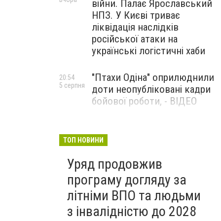
війни. Палає Ярославський
НПЗ. У Києві триває
ліквідація наслідків
російської атаки на
українські логістичні хаби
"Птахи Одіна" оприлюднили
20:54
5 серпня
доти неопубліковані кадри
бойової роботи, - ВІДЕО
Маріуполець Андрій
17:15
5 серпня
Бєдняков зіграє тата
ТОП НОВИНИ
Петрика П’яточкина у
Уряд продовжив
новому українському
фільмі, - ФОТО
програму догляду за
літніми ВПО та людьми
з інвалідністю до 2028