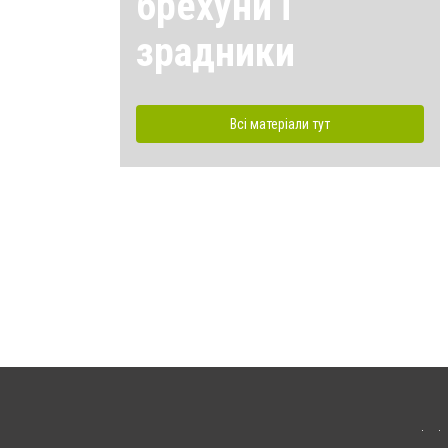
брехуни і
зрадники
Всі матеріали тут