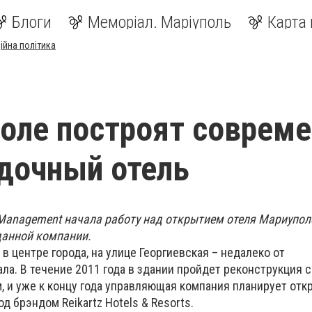
Блоги
Меморіал. Маріуполь
Карта 
ійна політика
оле построят соврем
дочный отель
 Management начала работу над открытием отеля Мариупол
данной компании.
в центре города, на улице Георгиевская – недалеко от
а. В течение 2011 года в здании пройдет реконструкция 
, и уже к концу года управляющая компания планирует отк
д брэндом Reikartz Hotels & Resorts.