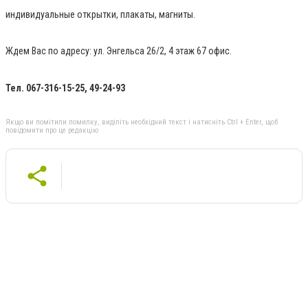
индивидуальные открытки, плакаты, магниты.
Ждем Вас по адресу: ул. Энгельса 26/2, 4 этаж 67 офис.
Тел. 067-316-15-25, 49-24-93
Якщо ви помітили помилку, виділіть необхідний текст і натисніть Ctrl + Enter, щоб
повідомити про це редакцію