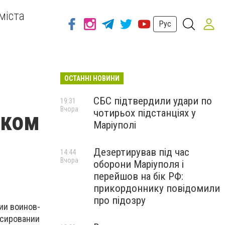
міста
Рус
ОСТАННІ НОВИНИ
СБС підтвердили удари по
19:31
Вчора
чотирьох підстанціях у
ском
Маріуполі
Дезертирував під час
14:44
Вчора
оборони Маріуполя і
перейшов на бік РФ:
прикордоннику повідомили
про підозру
ии воинов-
нсировании