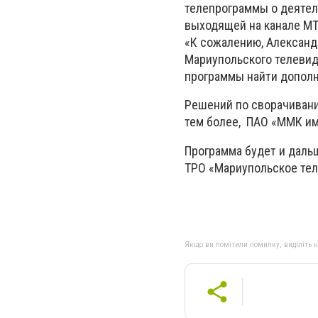
телепрограммы о деятел
выходящей на канале МТ
«К сожалению, Александ
Мариупольского телевид
программы найти дополн
Решений по сворачивани
тем более, ПАО «ММК им
Программа будет и дальш
ТРО «Мариупольское тел
Якщо ви помітили помилку, виділіть нео