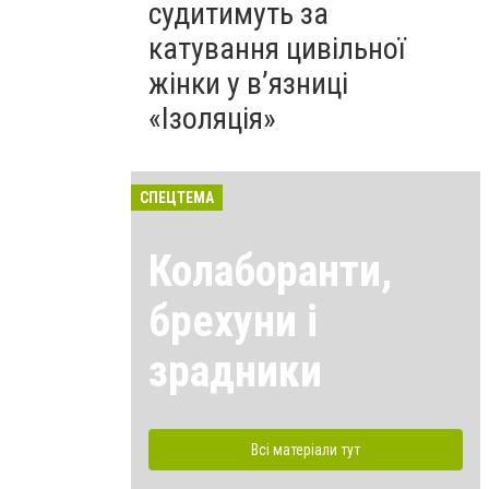
судитимуть за
катування цивільної
жінки у в’язниці
«Ізоляція»
СПЕЦТЕМА
Колаборанти,
брехуни і
зрадники
Всі матеріали тут