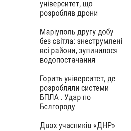
університет, що
розробляв дрони
Маріуполь другу добу
без світла: знеструмлені
всі райони, зупинилося
водопостачання
Горить університет, де
розробляли системи
БПЛА . Удар по
Бєлгороду
Двох учасників «ДНР»