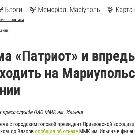
Блоги
Меморіал. Маріуполь
Карта 
ійна політика
дении
а «Патриот» и впредь
ходить на Мариуполь
нии
в пресс-службе ПАО ММК им. Ильича
рече с городским головой президент Приазовской ассоциац
ександр Власов
сообщил об отказе
ММК им. Ильича в фина