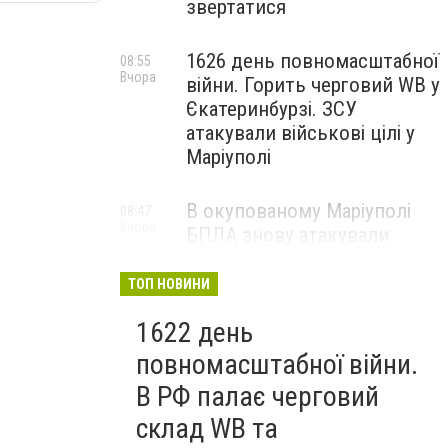
звертатися
1626 день повномасштабної
08:55
Вчора
війни. Горить черговий WB у
Єкатеринбурзі. ЗСУ
атакували військові цілі у
Маріуполі
В окупованому Маріуполі
08:47
Вчора
БПЛА знову атакували
енергетичну інфраструктуру,
— ВІДЕО
ТОП НОВИНИ
1622 день
повномасштабної війни.
В РФ палає черговий
склад WB та