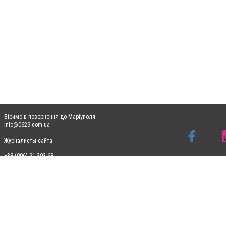
Віримо в повернення до Маріуполя
info@0629.com.ua
Журналисты сайта
+38 (096) 91 303 68
Допускається цитування матеріалів без отримання попередньої згоди 0629.com.ua за
пошукових систем гіперпосилання на цитовані статті не нижче другого абзацу в тек
Матеріали з плашками "Новини компаній", "Промо", "Партнерський матеріал", "Партнер
Реклама на сайті
Ф