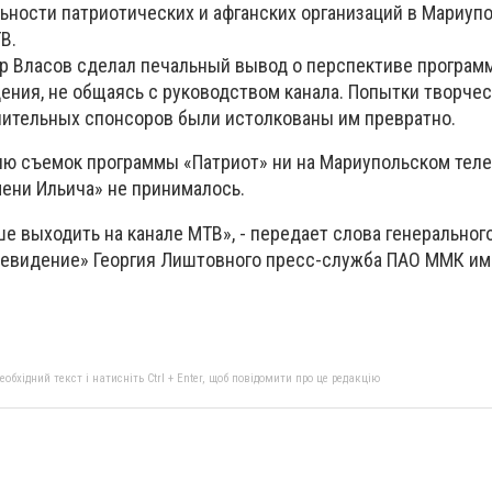
ьности патриотических и афганских организаций в Мариупо
В.
р Власов сделал печальный вывод о перспективе программ
ения, не общаясь с руководством канала. Попытки творче
ительных спонсоров были истолкованы им превратно.
ю съемок программы «Патриот» ни на Мариупольском телев
ени Ильича» не принималось.
е выходить на канале МТВ», - передает слова генеральног
евидение» Георгия Лиштовного пресс-служба ПАО ММК им.
бхідний текст і натисніть Ctrl + Enter, щоб повідомити про це редакцію