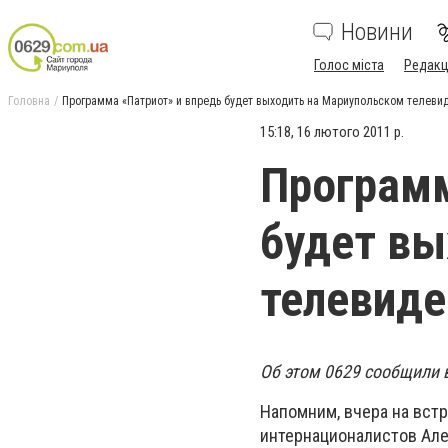
Новини
Голос міста
Редакц
Головна
Программа «Патриот» и впредь будет выходить на Мариупольском телеви
15:18, 16 лютого 2011 р.
Программ
будет вы
телевиде
Об этом 0629 сообщили 
Напомним, вчера на вст
интернационалистов Ал