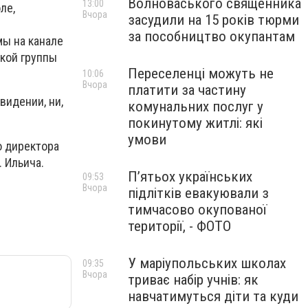
Волноваського священника
13:00
ле,
Вчора
засудили на 15 років тюрми
за пособництво окупантам
ы на канале
ской группы
Переселенці можуть не
10:06
Вчора
платити за частину
идении, ни,
комунальних послуг у
покинутому житлі: які
умови
о директора
 Ильича.
П’ятьох українських
09:53
Вчора
підлітків евакуювали з
тимчасово окупованої
території, - ФОТО
У маріупольських школах
09:35
Вчора
триває набір учнів: як
навчатимуться діти та куди