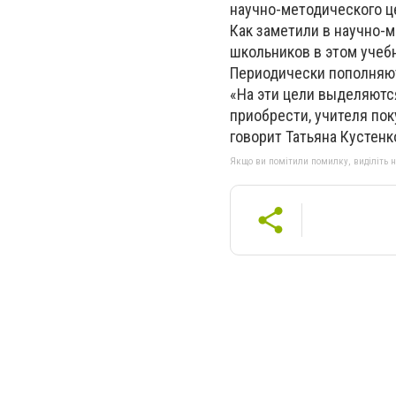
научно-методического це
Как заметили в научно-
школьников в этом учебн
Периодически пополняю
«На эти цели выделяютс
приобрести, учителя поку
говорит Татьяна Кустенк
Якщо ви помітили помилку, виділіть нео