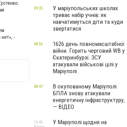
Кустенко.
У маріупольських школах
09:35
ми
триває набір учнів: як
навчатимуться діти та куди
звертатися
ем
нет», -
1626 день повномасштабної
08:55
війни. Горить черговий WB у
Єкатеринбурзі. ЗСУ
атакували військові цілі у
Маріуполі
В окупованому Маріуполі
08:47
БПЛА знову атакували
енергетичну інфраструктуру,
— ВІДЕО
У Маріуполі щодня на
16:45
Вчора