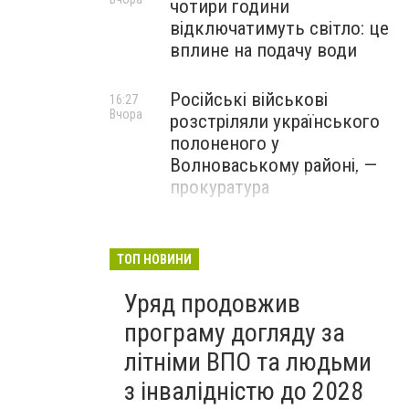
чотири години
відключатимуть світло: це
вплине на подачу води
Російські військові
16:27
Вчора
розстріляли українського
полоненого у
Волноваському районі, —
прокуратура
У Маріуполі окупаційна
16:06
Вчора
адміністрація оскаржує
ТОП НОВИНИ
визнане російськими
Уряд продовжив
судами право власності на
житло
програму догляду за
літніми ВПО та людьми
з інвалідністю до 2028