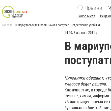
Новини
Голос міста
Редакц
Головна
В мариупольские школы начали поступать недостающие учебники
14:20, 3 лютого 2011 р.
В мариуп
поступат
Чиновники обещают, что
классов будет решена.
Как известно, в городе
физике, химии, информат
«В настоящее время сит
буквально в ближайшие 