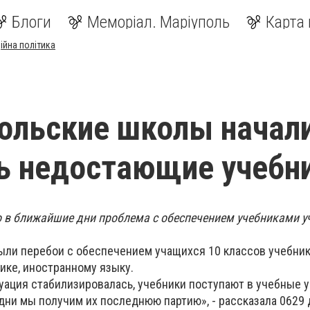
Блоги
Меморіал. Маріуполь
Карта 
ійна політика
ольские школы начал
ь недостающие учебн
 в ближайшие дни проблема с обеспечением учебниками у
 были перебои с обеспечением учащихся 10 классов учебни
ике, иностранному языку.
уация стабилизировалась, учебники поступают в учебные 
дни мы получим их последнюю партию», - рассказала 0629