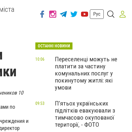
міста
Рус
ОСТАННІ НОВИНИ
и
Переселенці можуть не
10:06
платити за частину
ики
комунальних послуг у
покинутому житлі: які
умови
чеников 10
П’ятьох українських
09:53
ками по
підлітків евакуювали з
тимчасово окупованої
учреждения и
території, - ФОТО
 директор