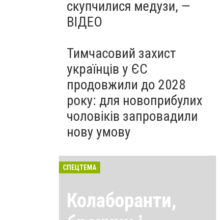
скупчилися медузи, —
ВІДЕО
Тимчасовий захист
українців у ЄС
продовжили до 2028
року: для новоприбулих
чоловіків запровадили
нову умову
СПЕЦТЕМА
Колаборанти,