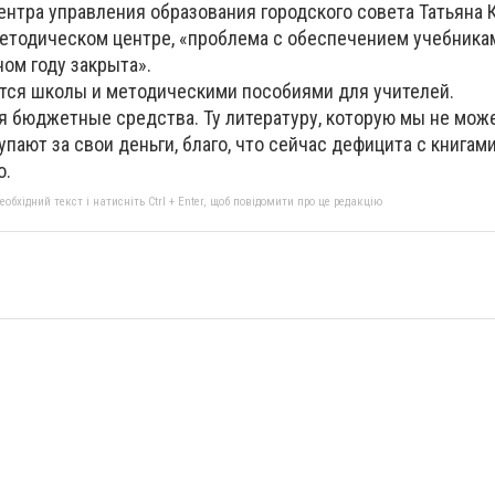
нтра управления образования городского совета Татьяна 
методическом центре, «проблема с обеспечением учебника
ом году закрыта».
тся школы и методическими пособиями для учителей.
я бюджетные средства. Ту литературу, которую мы не мож
пают за свои деньги, благо, что сейчас дефицита с книгами 
о.
бхідний текст і натисніть Ctrl + Enter, щоб повідомити про це редакцію