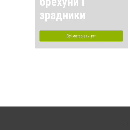
брехуни і
зрадники
Всі матеріали тут