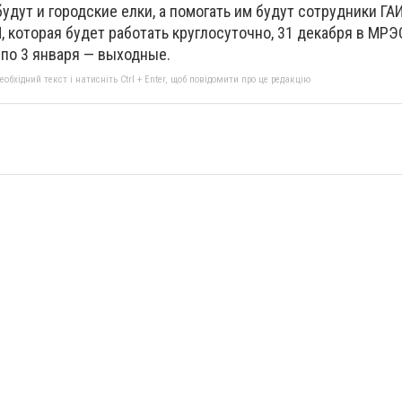
дут и городские елки, а помогать им будут сотрудники ГАИ
АИ, которая будет работать круглосуточно, 31 декабря в МРЭ
 по 3 января — выходные.
бхідний текст і натисніть Ctrl + Enter, щоб повідомити про це редакцію