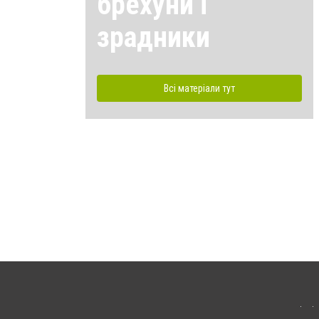
брехуни і
зрадники
Всі матеріали тут