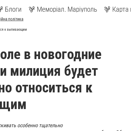
Блоги
Меморіал. Маріуполь
Карта 
ійна політика
ься к выпивающим
оле в новогодние
и милиция будет
но относиться к
ющим
скивать особенно тщательно