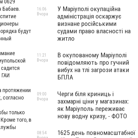
ом 0629
У Маріуполі окупаційна
 Бабаев.
16:06
Вчора
адміністрація оскаржує
аспитие
визнане російськими
иционеры
судами право власності на
орядка будут
житло
енный
имание
В окупованому Маріуполі
11:21
иупольской
Вчора
повідомляють про гучний
 садится
вибух на тлі загрози атаки
 ГАИ
БПЛА
На протяжении
Черги біля криниць і
09:00
, согласно
Вчора
захмарні ціни у магазинах:
як Маріуполь переживає
жбы только
нову водну кризу, - ФОТО
Кроме того, в
 службы
1625 день повномасштабної
08:54
Вчора