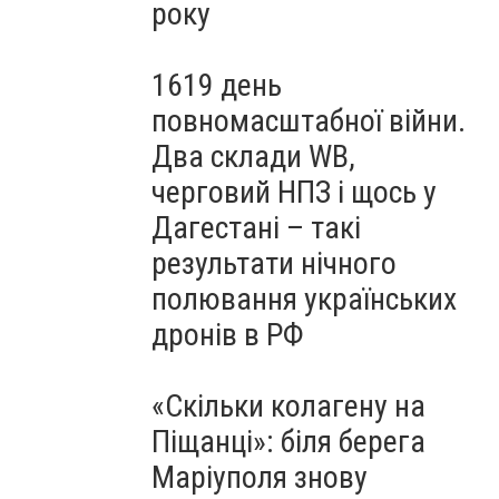
року
1619 день
повномасштабної війни.
Два склади WB,
черговий НПЗ і щось у
Дагестані – такі
результати нічного
полювання українських
дронів в РФ
«Скільки колагену на
Піщанці»: біля берега
Маріуполя знову