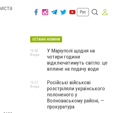
міста
Рус
ОСТАННІ НОВИНИ
У Маріуполі щодня на
16:45
Вчора
чотири години
відключатимуть світло: це
вплине на подачу води
Російські військові
16:27
Вчора
розстріляли українського
полоненого у
Волноваському районі, —
прокуратура