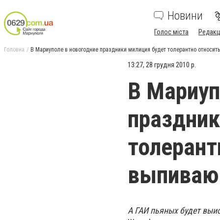
Новини
Голос міста
Редакц
Головна
В Мариуполе в новогодние праздники милиция будет толерантно относит
13:27, 28 грудня 2010 р.
В Мариуп
праздник
толерант
выпива
А ГАИ пьяных будет выи