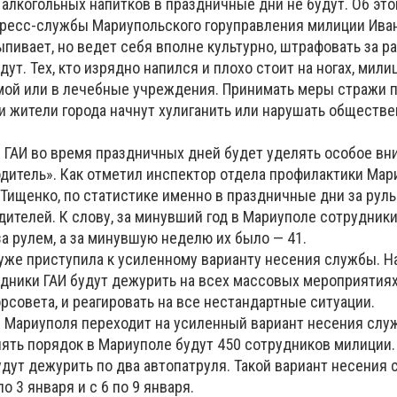
алкогольных напитков в праздничные дни не будут. Об эт
ресс-службы Мариупольского горуправления милиции Иван
выпивает, но ведет себя вполне культурно, штрафовать за р
дут. Тех, кто изрядно напился и плохо стоит на ногах, мил
ой или в лечебные учреждения. Принимать меры стражи п
ли жители города начнут хулиганить или нарушать обществ
и ГАИ во время праздничных дней будет уделять особое вн
дитель». Как отметил инспектор отдела профилактики Мар
Тищенко, по статистике именно в праздничные дни за руль
ителей. К слову, за минувший год в Мариуполе сотрудники
а рулем, а за минувшую неделю их было — 41.
И уже приступила к усиленному варианту несения службы. 
дники ГАИ будут дежурить на всех массовых мероприятиях
рсовета, и реагировать на все нестандартные ситуации.
 Мариуполя переходит на усиленный вариант несения слу
ять порядок в Мариуполе будут 450 сотрудников милиции. 
удут дежурить по два автопатруля. Такой вариант несения
о 3 января и с 6 по 9 января.