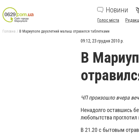
Новини
Голос міста
Редакц
Головна
В Мариуполе двухлетний малыш отравился таблетками
09:12, 23 грудня 2010 р.
В Мариуп
отравилс
ЧП произошло вчера ве
Ненадолго оставшись без
любопытства проглотил 
В 21.20 с бытовым отра