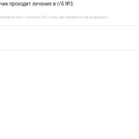
чик проходит лечение в г/б №3.
бхідний текст і натисніть Ctrl + Enter, щоб повідомити про це редакцію