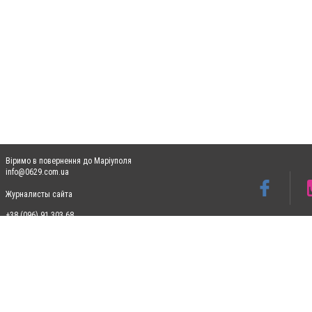
Віримо в повернення до Маріуполя
info@0629.com.ua
Журналисты сайта
+38 (096) 91 303 68
Допускається цитування матеріалів без отримання попередньої згоди 0629.com.ua за
пошукових систем гіперпосилання на цитовані статті не нижче другого абзацу в тек
Матеріали з плашками "Новини компаній", "Промо", "Партнерський матеріал", "Партнер
Реклама на сайті
Ф