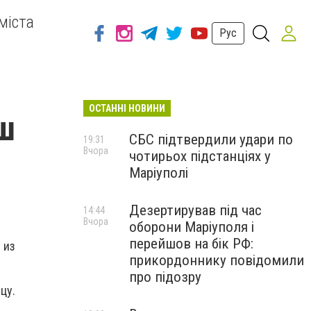
міста
Рус
ОСТАННІ НОВИНИ
ш
СБС підтвердили удари по
19:31
Вчора
чотирьох підстанціях у
Маріуполі
Дезертирував під час
14:44
Вчора
оборони Маріуполя і
перейшов на бік РФ:
 из
прикордоннику повідомили
про підозру
цу.