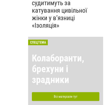
судитимуть за
катування цивільної
жінки у в’язниці
«Ізоляція»
СПЕЦТЕМА
Колаборанти,
брехуни і
зрадники
Всі матеріали тут