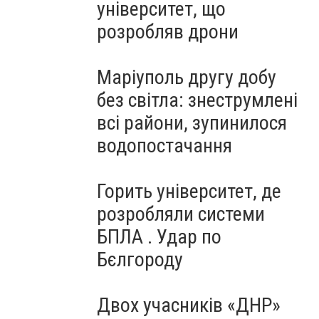
університет, що
розробляв дрони
Маріуполь другу добу
без світла: знеструмлені
всі райони, зупинилося
водопостачання
Горить університет, де
розробляли системи
БПЛА . Удар по
Бєлгороду
Двох учасників «ДНР»