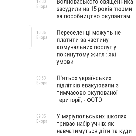
Волноваського священника
13:00
Вчора
засудили на 15 років тюрми
за пособництво окупантам
Переселенці можуть не
10:06
Вчора
платити за частину
комунальних послуг у
покинутому житлі: які
умови
П’ятьох українських
09:53
Вчора
підлітків евакуювали з
тимчасово окупованої
території, - ФОТО
У маріупольських школах
09:35
Вчора
триває набір учнів: як
навчатимуться діти та куди