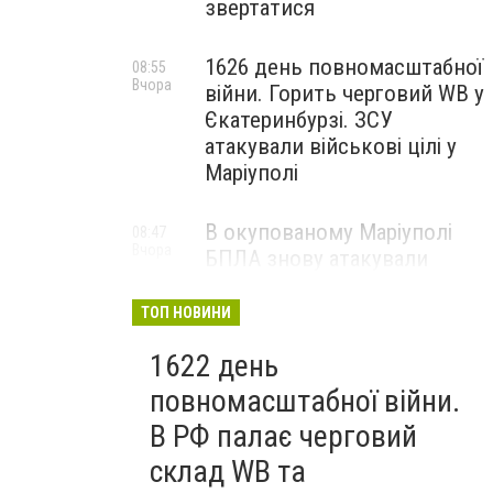
звертатися
1626 день повномасштабної
08:55
Вчора
війни. Горить черговий WB у
Єкатеринбурзі. ЗСУ
атакували військові цілі у
Маріуполі
В окупованому Маріуполі
08:47
Вчора
БПЛА знову атакували
енергетичну інфраструктуру,
— ВІДЕО
ТОП НОВИНИ
1622 день
повномасштабної війни.
В РФ палає черговий
склад WB та