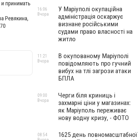
 и принимать
У Маріуполі окупаційна
16:06
Вчора
адміністрація оскаржує
а Ревякина,
визнане російськими
570
судами право власності на
житло
В окупованому Маріуполі
11:21
Вчора
повідомляють про гучний
вибух на тлі загрози атаки
БПЛА
Черги біля криниць і
09:00
Вчора
захмарні ціни у магазинах:
як Маріуполь переживає
нову водну кризу, - ФОТО
1625 день повномасштабної
08:54
Вчора