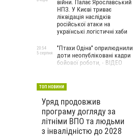
війни. Палає Ярославський
НПЗ. У Києві триває
ліквідація наслідків
російської атаки на
українські логістичні хаби
"Птахи Одіна" оприлюднили
20:54
5 серпня
доти неопубліковані кадри
бойової роботи, - ВІДЕО
Маріуполець Андрій
17:15
5 серпня
Бєдняков зіграє тата
ТОП НОВИНИ
Петрика П’яточкина у
Уряд продовжив
новому українському
фільмі, - ФОТО
програму догляду за
літніми ВПО та людьми
з інвалідністю до 2028