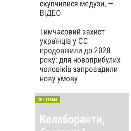
скупчилися медузи, —
ВІДЕО
Тимчасовий захист
українців у ЄС
продовжили до 2028
року: для новоприбулих
чоловіків запровадили
нову умову
СПЕЦТЕМА
Колаборанти,