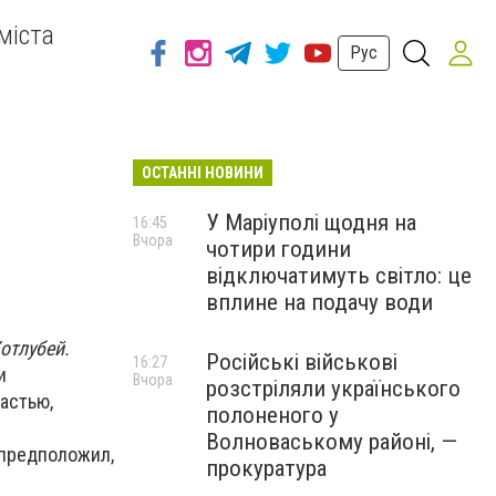
міста
Рус
ОСТАННІ НОВИНИ
У Маріуполі щодня на
16:45
Вчора
чотири години
відключатимуть світло: це
вплине на подачу води
отлубей.
Російські військові
16:27
и
Вчора
розстріляли українського
астью,
полоненого у
Волноваському районі, —
 предположил,
прокуратура