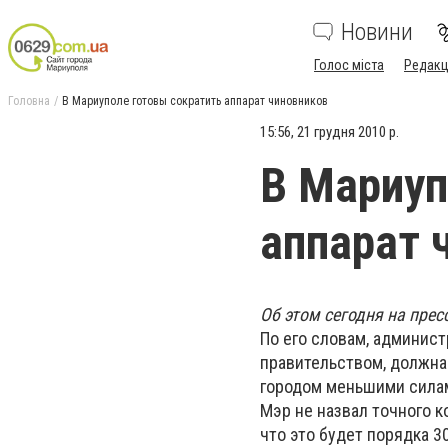
Новини
Голос міста
Редакц
Головна
В Мариуполе готовы сократить аппарат чиновников
15:56, 21 грудня 2010 р.
В Мариуп
аппарат 
Об этом сегодня на пре
По его словам, админис
правительством, должна
городом меньшими сила
Мэр не назвал точного к
что это будет порядка 3