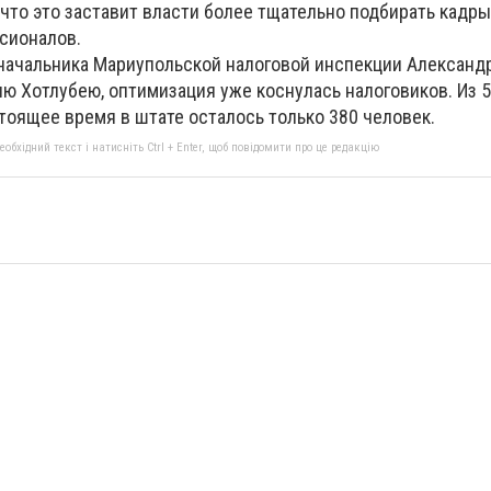
что это заставит власти более тщательно подбирать кадры
ссионалов.
 начальника Мариупольской налоговой инспекции Александр
ю Хотлубею, оптимизация уже коснулась налоговиков. Из 
тоящее время в штате осталось только 380 человек.
бхідний текст і натисніть Ctrl + Enter, щоб повідомити про це редакцію