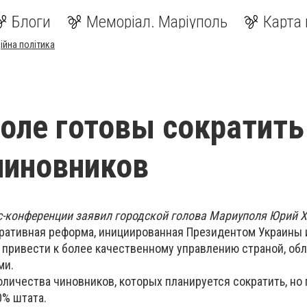
Блоги
Меморіал. Маріуполь
Карта 
ійна політика
оле готовы сократить
чиновников
сс-конференции заявил городской голова Мариуполя Юрий Х
тративная реформа, инициированная Президентом Украины 
 привести к более качественному управлению страной, обл
ми.
оличества чиновников, которых планируется сократить, но
0% штата.