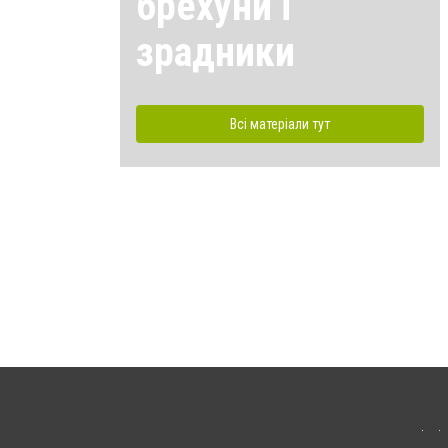
брехуни і
зрадники
Всі матеріали тут