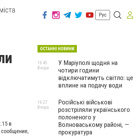
міста
Рус
ОСТАННІ НОВИНИ
ли
У Маріуполі щодня на
16:45
Вчора
чотири години
відключатимуть світло: це
вплине на подачу води
Російські військові
16:27
Вчора
розстріляли українського
полоненого у
.15 в
Волноваському районі, —
 сообщение,
прокуратура