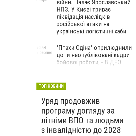
війни. Палає Ярославський
НПЗ. У Києві триває
ліквідація наслідків
російської атаки на
українські логістичні хаби
"Птахи Одіна" оприлюднили
20:54
5 серпня
доти неопубліковані кадри
бойової роботи, - ВІДЕО
Маріуполець Андрій
17:15
5 серпня
Бєдняков зіграє тата
ТОП НОВИНИ
Петрика П’яточкина у
Уряд продовжив
новому українському
фільмі, - ФОТО
програму догляду за
літніми ВПО та людьми
з інвалідністю до 2028