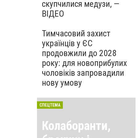
скупчилися медузи, —
ВІДЕО
Тимчасовий захист
українців у ЄС
продовжили до 2028
року: для новоприбулих
чоловіків запровадили
нову умову
СПЕЦТЕМА
Колаборанти,