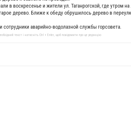
али в воскресенье и жители ул. Таганрогской, где утром на
тарое дерево. Ближе к обеду обрушилось дерево в переул
ли сотрудники аварийно-водолазной службы горсовета.
бхідний текст і натисніть Ctrl + Enter, щоб повідомити про це редакцію