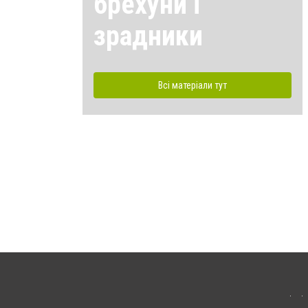
брехуни і
зрадники
Всі матеріали тут