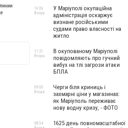
 линии
У Маріуполі окупаційна
16:06
ке
Вчора
адміністрація оскаржує
визнане російськими
судами право власності на
житло
В окупованому Маріуполі
11:21
Вчора
повідомляють про гучний
вибух на тлі загрози атаки
БПЛА
Черги біля криниць і
09:00
Вчора
захмарні ціни у магазинах:
як Маріуполь переживає
нову водну кризу, - ФОТО
1625 день повномасштабної
08:54
Вчора