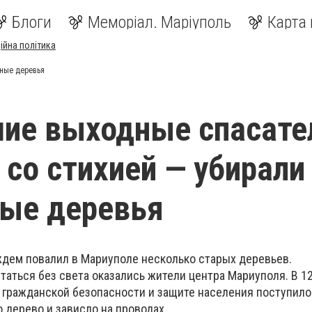
Блоги
Меморіал. Маріуполь
Карта 
ійна політика
нные деревья
ие выходные спасате
 со стихией — убирали
ые деревья
дем повалил в Мариуполе несколько старых деревьев.
статься без света оказались жители центра Мариуполя. В 12
 гражданской безопасности и защите населения поступило
о дерево и зависло на проводах.