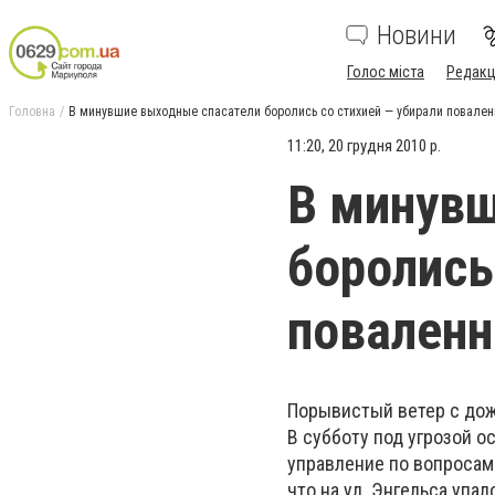
Новини
Голос міста
Редакц
Головна
В минувшие выходные спасатели боролись со стихией — убирали повале
11:20, 20 грудня 2010 р.
В минувш
боролись
поваленн
Порывистый ветер с дож
В субботу под угрозой о
управление по вопросам
что на ул. Энгельса упал