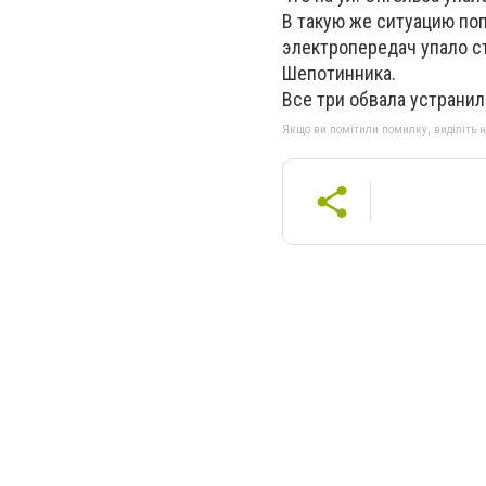
В такую же ситуацию поп
электропередач упало с
Шепотинника.
Все три обвала устрани
Якщо ви помітили помилку, виділіть нео