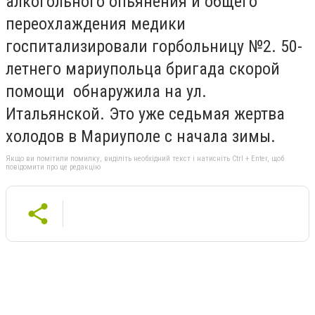
алкогольного опьянения и общего
переохлаждения медики
госпитализировали горбольницу №2. 50-
летнего мариупольца бригада скорой
помощи обнаружила на ул.
Итальянской. Это уже седьмая жертва
холодов в Мариуполе с начала зимы.
Якщо ви помітили помилку, виділіть необхідний текст і натисніть Ctrl + Enter, щоб
повідомити про це редакцію