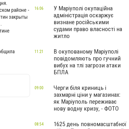
дня.
У Маріуполі окупаційна
16:06
ском районе -
адміністрація оскаржує
нтин закрыты
визнане російськими
.
судами право власності на
тине
житло
В окупованому Маріуполі
ообщила
11:21
повідомляють про гучний
вибух на тлі загрози атаки
БПЛА
Черги біля криниць і
09:00
захмарні ціни у магазинах:
як Маріуполь переживає
нову водну кризу, - ФОТО
1625 день повномасштабної
08:54