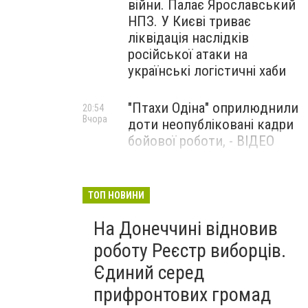
війни. Палає Ярославський
НПЗ. У Києві триває
ліквідація наслідків
російської атаки на
українські логістичні хаби
"Птахи Одіна" оприлюднили
20:54
Вчора
доти неопубліковані кадри
бойової роботи, - ВІДЕО
Маріуполець Андрій
17:15
Вчора
Бєдняков зіграє тата
ТОП НОВИНИ
Петрика П’яточкина у
На Донеччині відновив
новому українському
фільмі, - ФОТО
роботу Реєстр виборців.
Єдиний серед
прифронтових громад