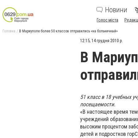
Новини
Голос міста
Редакц
Головна
В Мариуполе более 50 классов отправились «на больничный»
12:15, 14 грудня 2010 р.
В Мариуп
отправил
51 класс в 18 учебных 
посещаемости.
«В настоящее время тем
учреждений образования
высоким процентом забо
детей и подростков гор