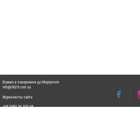
Віримо в повернення до Маріуполя
info@0629.com.ua
Журналисты сайта
+38 (096) 91 303 68
Допускається цитування матеріалів без отримання попередньої згоди 0629.com.ua за
пошукових систем гіперпосилання на цитовані статті не нижче другого абзацу в тек
Матеріали з плашками "Новини компаній", "Промо", "Партнерський матеріал", "Партнер