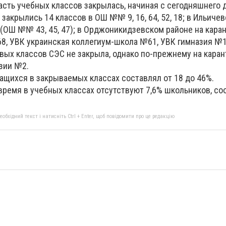
асть учебных классов закрылась, начиная с сегодняшнего 
 закрылись 14 классов в ОШ №№ 9, 16, 64, 52, 18; в Ильичев
 (ОШ №№ 43, 45, 47); в Орджоникидзевском районе на кара
 68, УВК украинская коллегиум-школа №61, УВК гимназия №1
вых классов СЭС не закрыла, однако по-прежнему на каран
зии №2.
ащихся в закрываемых классах составлял от 18 до 46%.
время в учебных классах отсутствуют 7,6% школьников, с
бхідний текст і натисніть Ctrl + Enter, щоб повідомити про це редакцію