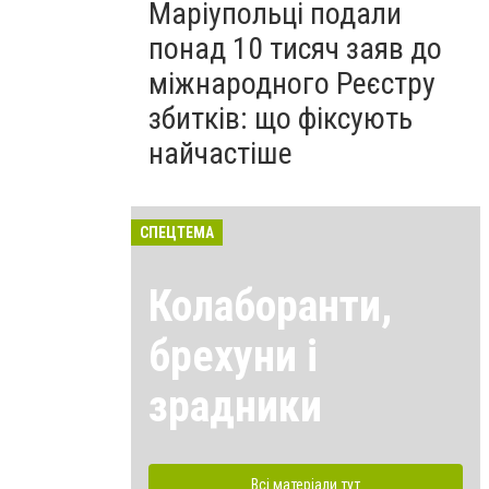
Маріупольці подали
понад 10 тисяч заяв до
міжнародного Реєстру
збитків: що фіксують
найчастіше
СПЕЦТЕМА
Колаборанти,
брехуни і
зрадники
Всі матеріали тут