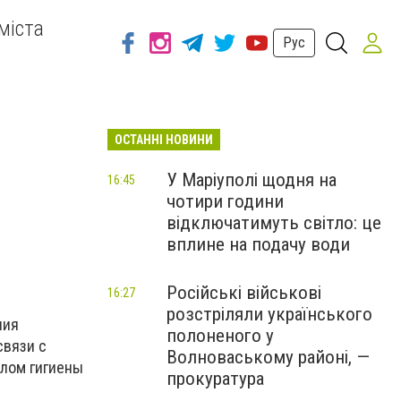
міста
Рус
ОСТАННІ НОВИНИ
У Маріуполі щодня на
16:45
чотири години
відключатимуть світло: це
вплине на подачу води
Російські військові
16:27
розстріляли українського
ния
полоненого у
связи с
Волноваському районі, —
елом гигиены
прокуратура