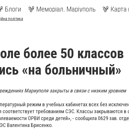
Блоги
Меморіал. Маріуполь
Карта 
ійна політика
оле более 50 классов
ись «на больничный»
учреждениях Мариуполя закрыты в связи с низким уровнем
пературный режим в учебных кабинетах всех без исключе
 соответствует требованиям СЭС. Классы закрываются в 
леваемости ОРВИ среди детей», - сообщила 0629 зав. отд
СЭС Валентина Брисенко.