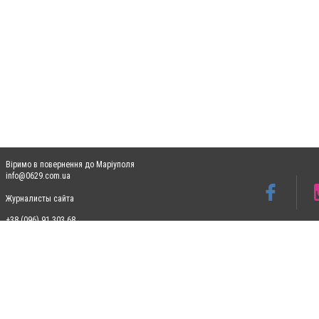
Віримо в повернення до Маріуполя
info@0629.com.ua
Журналисты сайта
+38 (096) 91 303 68
Допускається цитування матеріалів без отримання попередньої згоди 0629.com.ua за
пошукових систем гіперпосилання на цитовані статті не нижче другого абзацу в тек
Матеріали з плашками "Новини компаній", "Промо", "Партнерський матеріал", "Партнер
Реклама на сайті
Ф