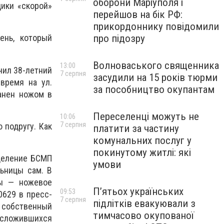
оборони Маріуполя і
дики «скорой»
перейшов на бік РФ:
прикордоннику повідомили
про підозру
ень, который
Волноваського священника
13:00
чил 38-летний
7 серпня
засудили на 15 років тюрми
время на ул.
за пособництво окупантам
анен ножом в
Переселенці можуть не
10:06
7 серпня
 подругу. Как
платити за частину
комунальних послуг у
покинутому житлі: які
деление БСМП
умови
ьницы сам. В
ны — ножевое
П’ятьох українських
09:53
0629 в пресс-
7 серпня
підлітків евакуювали з
 собственный
тимчасово окупованої
 сложившихся