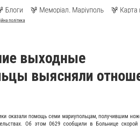
Блоги
Меморіал. Маріуполь
Карта 
ійна політика
шие выходные
льцы выясняли отнош
дики оказали помощь семи мариупольцам, получившим но
тельствах. Об этом 0629 сообщили в Больнице скорой