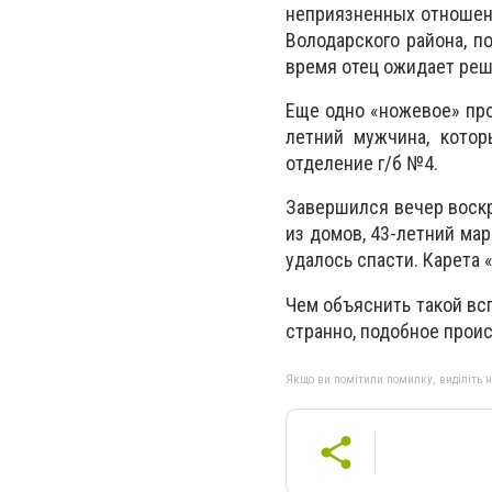
неприязненных отноше
Володарского района, п
время отец ожидает реш
Еще одно «ножевое» про
летний мужчина, котор
отделение г/б №4.
Завершился вечер воскр
из домов, 43-летний ма
удалось спасти. Карета 
Чем объяснить такой вс
странно, подобное проис
Якщо ви помітили помилку, виділіть нео