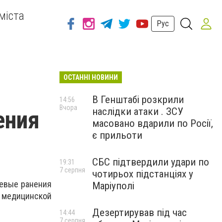
міста
Рус
ОСТАННІ НОВИНИ
В Генштабі розкрили
14:56
Вчора
наслідки атаки . ЗСУ
ения
масовано вдарили по Росії,
є прильоти
СБС підтвердили удари по
19:31
7 серпня
чотирьох підстанціях у
жевые ранения
Маріуполі
 медицинской
Дезертирував під час
14:44
7 серпня