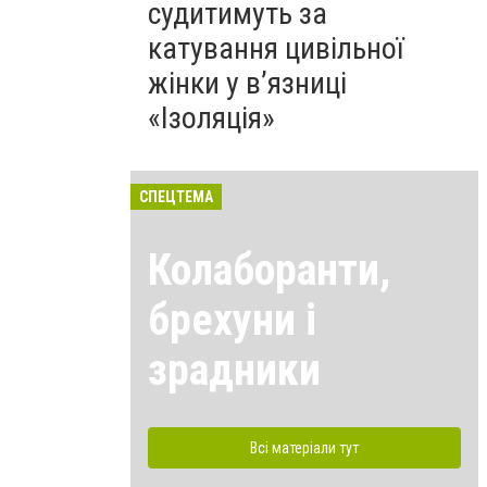
судитимуть за
катування цивільної
жінки у в’язниці
«Ізоляція»
СПЕЦТЕМА
Колаборанти,
брехуни і
зрадники
Всі матеріали тут