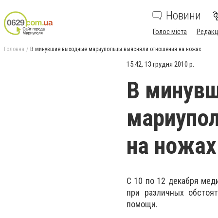
Новини
Голос міста
Редакц
Головна
В минувшие выходные мариупольцы выясняли отношения на ножах
15:42, 13 грудня 2010 р.
В минув
мариупо
на ножах
С 10 по 12 декабря ме
при различных обстоя
помощи.