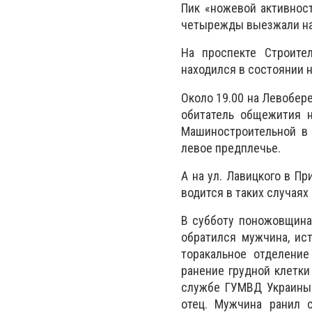
Пик «ножевой активнос
четырежды выезжали на
На проспекте Строите
находился в состоянии 
Около 19.00 на Левобер
обитатель общежития н
Машиностроительной в
левое предплечье.
А на ул. Лавицкого в П
водится в таких случаях
В субботу поножовщина
обратился мужчина, ис
торакальное отделени
ранение грудной клетки
службе ГУМВД Украины 
отец. Мужчина ранил