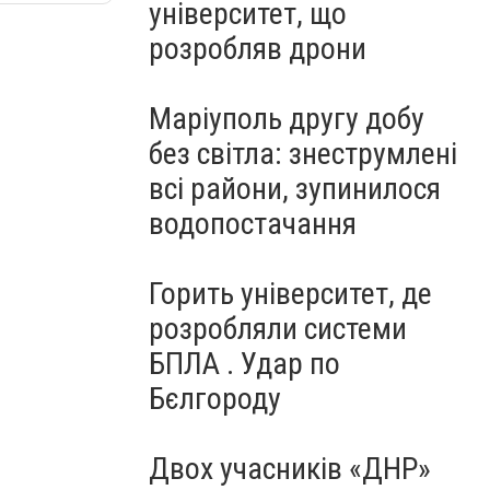
університет, що
розробляв дрони
Маріуполь другу добу
без світла: знеструмлені
всі райони, зупинилося
водопостачання
Горить університет, де
розробляли системи
БПЛА . Удар по
Бєлгороду
Двох учасників «ДНР»