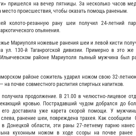
ти» пришелся на вечер пятницы. За несколько часов ме
 место происшествия, чтобы оказать помощь раненым.
лей колото-резанную рану шеи получил 24-летний пар
наркотического опьянения.
ежье Мариуполя ножевые ранения шеи и левой кисти полу
а ул. 130-й Таганрогской дивизии. Примерно в это же 
 Ильичевском районе Мариуполя пьяный мужчина был р
риморском районе сожитель ударил ножом свою 32-летнюю
 — на почве совместного распития спиртных напитков.
 получила продолжение. В 21.00 в челюстно-лицевое от
текающий кровью. Пострадавший чудом добрался до бол
е его доставила уже карета скорой помощи. У мужчи
 слева, ранение шеи, повреждена трахея. Как сообщили 
в Донецкой области, эти раны 27-летнему парню нанес
 сына кухонным ножом
в ходе ссоры на почве ранее