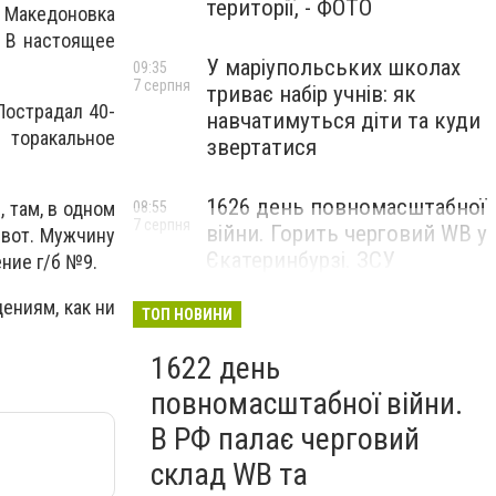
території, - ФОТО
. Македоновка
. В настоящее
У маріупольських школах
09:35
7 серпня
триває набір учнів: як
Пострадал 40-
навчатимуться діти та куди
 торакальное
звертатися
1626 день повномасштабної
 там, в одном
08:55
7 серпня
війни. Горить черговий WB у
ивот. Мужчину
Єкатеринбурзі. ЗСУ
ние г/б №9.
атакували військові цілі у
ениям, как ни
Маріуполі
ТОП НОВИНИ
1622 день
повномасштабної війни.
В РФ палає черговий
склад WB та