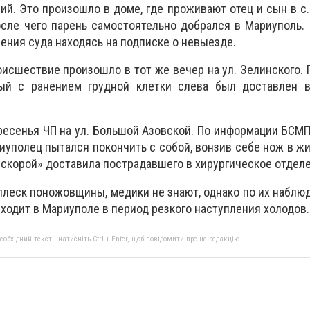
ний
. Это произошло в доме, где проживают отец и сын в с
осле чего парень самостоятельно добрался в Мариуполь
ения суда находясь на подписке о невыезде.
исшествие произошло в тот же вечер на ул. Зелинского. 
ый с ранением грудной клетки слева был доставлен в
есенья ЧП на ул. Большой Азовской. По информации БСМП,
риуполец пытался покончить с собой, вонзив себе нож в ж
«скорой» доставила пострадавшего в хирургическое отделе
плеск поножовщины, медики не знают, однако по их наблюд
ходит в Мариуполе в период резкого наступления холодов.
бхідний текст і натисніть Ctrl + Enter, щоб повідомити про це редакцію