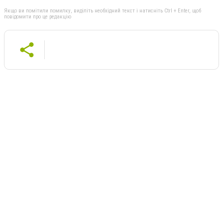
Якщо ви помітили помилку, виділіть необхідний текст і натисніть Ctrl + Enter, щоб
повідомити про це редакцію