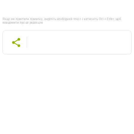
Якщо ви помітили помилку, виділіть необхідний текст і натисніть Ctrl + Enter, щоб
повідомити про це редакцію