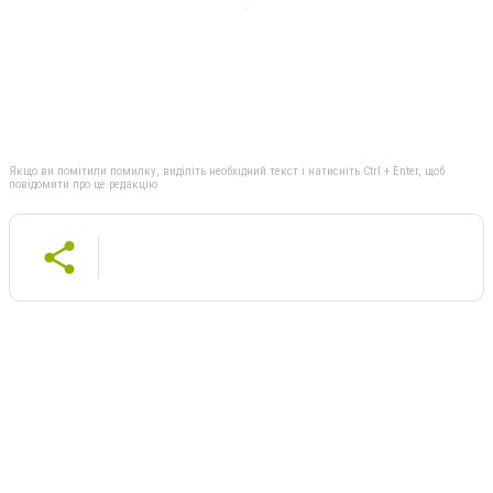
Якщо ви помітили помилку, виділіть необхідний текст і натисніть Ctrl + Enter, щоб
повідомити про це редакцію