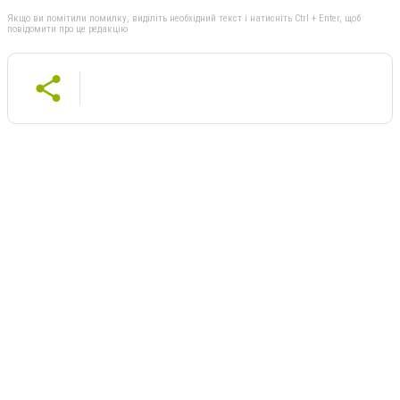
Якщо ви помітили помилку, виділіть необхідний текст і натисніть Ctrl + Enter, щоб
повідомити про це редакцію