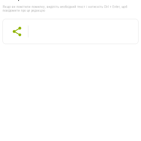
Якщо ви помітили помилку, виділіть необхідний текст і натисніть Ctrl + Enter, щоб
повідомити про це редакцію