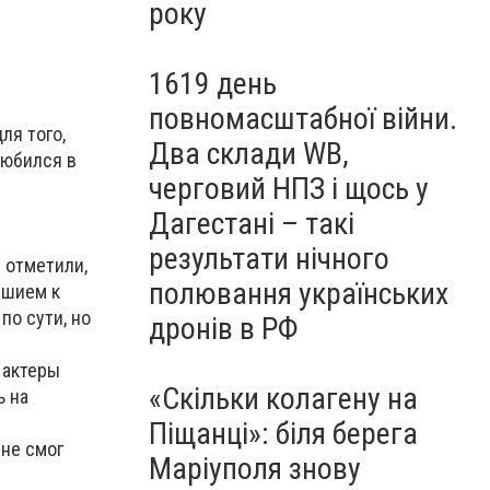
року
1619 день
повномасштабної війни.
ля того,
Два склади WB,
любился в
черговий НПЗ і щось у
Дагестані – такі
результати нічного
 отметили,
полювання українських
ушием к
по сути, но
дронів в РФ
я актеры
«Скільки колагену на
ь на
Піщанці»: біля берега
 не смог
Маріуполя знову