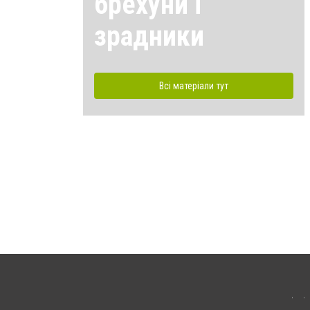
брехуни і
зрадники
Всі матеріали тут