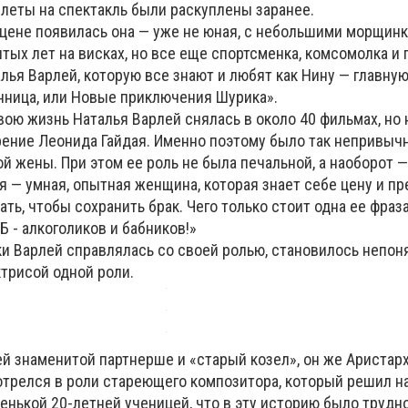
илеты на спектакль были раскуплены заранее.
сцене появилась она — уже не юная, с небольшими морщинк
итых лет на висках, но все еще спортсменка, комсомолка и
алья Варлей, которую все знают и любят как Нину — главну
нница, или Новые приключения Шурика».
свою жизнь Наталья Варлей снялась в около 40 фильмах, но 
орение Леонида Гайдая. Именно поэтому было так непривыч
й жены. При этом ее роль не была печальной, а наоборот 
я — умная, опытная женщина, которая знает себе цену и п
ать, чтобы сохранить брак. Чего только стоит одна ее фраза
Б - алкоголиков и бабников!»
ски Варлей справлялась со своей ролью, становилось непон
ктрисой одной роли.
ей знаменитой партнерше и «старый козел», он же Аристар
отрелся в роли стареющего композитора, который решил н
енькой 20-летней ученицей, что в эту историю было трудно