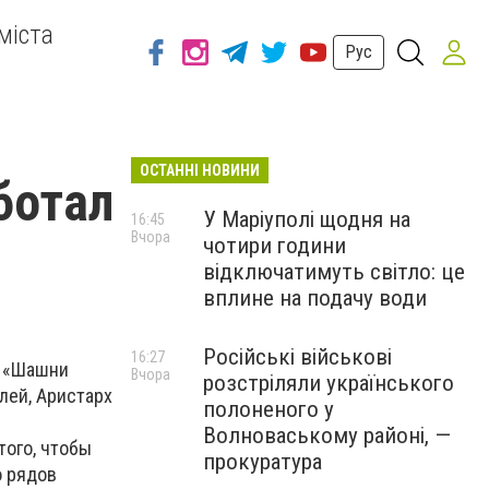
міста
Рус
ОСТАННІ НОВИНИ
ботал
У Маріуполі щодня на
16:45
Вчора
чотири години
відключатимуть світло: це
вплине на подачу води
Російські військові
16:27
ь «Шашни
Вчора
розстріляли українського
лей, Аристарх
полоненого у
Волноваському районі, —
того, чтобы
прокуратура
о рядов