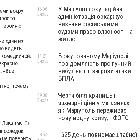
У Маріуполі окупаційна
16:06
ами вокруг
Вчора
адміністрація оскаржує
 просто
визнане російськими
ю героиню
судами право власності на
житло
не один из
но видеть
В окупованому Маріуполі
— комедийной.
11:21
Вчора
повідомляють про гучний
рекрасно
вибух на тлі загрози атаки
: «Все
БПЛА
ятно, почему
Черги біля криниць і
09:00
Вчора
захмарні ціни у магазинах:
як Маріуполь переживає
нову водну кризу, - ФОТО
х Ливанов. Он
апоследок
1625 день повномасштабної
08:54
 не поверить.
Вчора