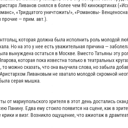
Аристарх Ливанов снялся в более чем 80 кинокартинах («И
манс», «Тридцатого уничтожить!», «Романовы- Венценосна
 прочие — прим. авт.).
рнтгольц, которая должна была исполнить роль молодой лю
хала. Но на это у нее есть уважительная причина — заболел
была вынуждена остаться в Москве. Вместо Татьяны эту ро
парова, которая пока известна только в театральных круга
, то можно сказать, что она выучила слова, но забыла доба
 Аристархом Ливановым не хватало молодой скромной нео
 была серая мышка.
ы от мариупольского зрителя в этот день достались скан
ею Панину. Едва ему стоило появится на сцене, как в зрит
крики и визг. Возникло ощущение, что ажиотаж в драмтеа