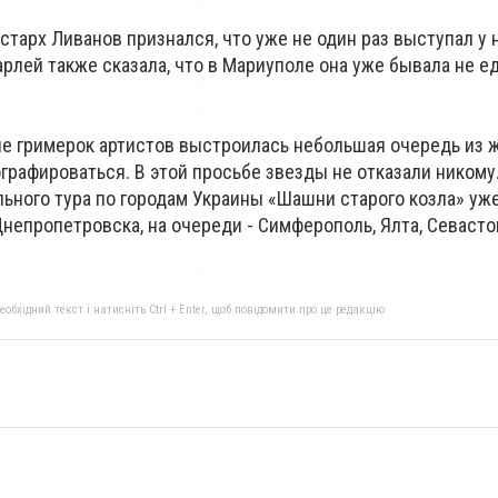
старх Ливанов признался, что уже не один раз выступал у н
рлей также сказала, что в Мариуполе она уже бывала не 
зле гримерок артистов выстроилась небольшая очередь из
графироваться. В этой просьбе звезды не отказали никому
ольного тура по городам Украины «Шашни старого козла» уж
Днепропетровска, на очереди - Симферополь, Ялта, Севасто
бхідний текст і натисніть Ctrl + Enter, щоб повідомити про це редакцію