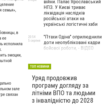
війни. Палає Ярославський
сцеление
НПЗ. У Києві триває
я семья»,
ліквідація наслідків
російської атаки на
українські логістичні хаби
бовницы, в
"Птахи Одіна" оприлюднили
20:54
а ее
5 серпня
доти неопубліковані кадри
ль исполнила
бойової роботи, - ВІДЕО
х.
вить эмоции,
Маріуполець Андрій
пытной
17:15
5 серпня
Бєдняков зіграє тата
ТОП НОВИНИ
Петрика П’яточкина у
Уряд продовжив
новому українському
фільмі, - ФОТО
дально
програму догляду за
ельном зале
літніми ВПО та людьми
тре связан
з інвалідністю до 2028