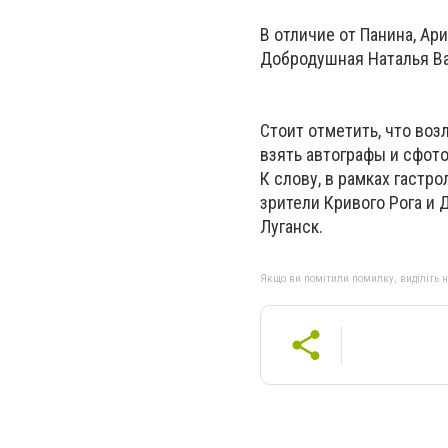
В отличие от Панина, Ари
Добродушная Наталья Ва
Стоит отметить, что во
взять автографы и сфото
К слову, в рамках гастр
зрители Кривого Рога и 
Луганск.
Якщо ви помітили помилку, виділіть нео