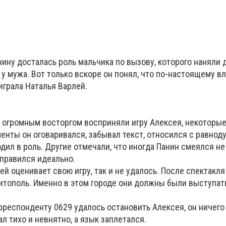
ину досталась роль мальчика по вызову, которого наняли д
у мужа. Вот только вскоре он понял, что по-настоящему в
играла Наталья Варлей.
 огромным восторгом восприняли игру Алексея, некоторые
енты он оговаривался, забывал текст, относился с равнод
дил в роль. Другие отмечали, что иногда Панин смеялся не 
справился идеально.
сей оценивает свою игру, так и не удалось. После спектакл
итополь. Именно в этом городе они должны были выступат
рреспонденту 0629 удалось остановить Алексея, он ничего
ал тихо и невнятно, а язык заплетался.