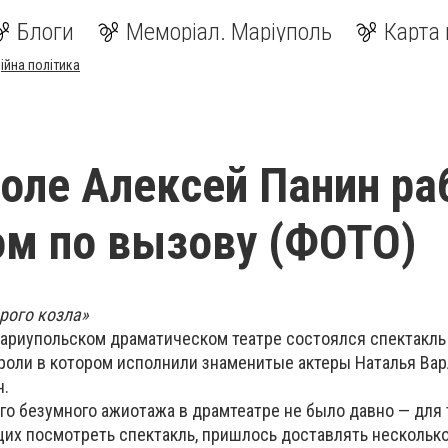
Блоги
Меморіал. Маріуполь
Карта 
ійна політика
оле Алексей Панин ра
м по вызову (ФОТО)
рого козла»
ариупольском драматическом театре состоялся спектакл
 роли в котором исполнили знаменитые актеры Наталья Вар
н.
ого безумного ажиотажа в драмтеатре не было давно — для 
их посмотреть спектакль, пришлось доставлять нескольк