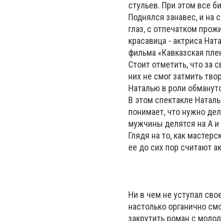
стульев. При этом все б
Поднялся занавес, и на 
глаз, с отпечатком прож
красавица - актриса Нат
фильма «Кавказская пле
Стоит отметить, что за 
них не смог затмить тв
Наталью в роли обмануто
В этом спектакле Наталь
понимает, что нужно дел
мужчины делятся на А и 
Глядя на то, как мастер
ее до сих пор считают а
Ни в чем не уступал сво
настолько органично см
закрутить роман с молод