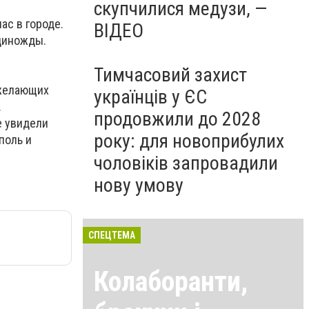
скупчилися медузи, —
ас в городе.
ВІДЕО
единожды.
Тимчасовий захист
 желающих
українців у ЄС
.
продовжили до 2028
е увидели
року: для новоприбулих
поль и
чоловіків запровадили
нову умову
СПЕЦТЕМА
Колаборанти,