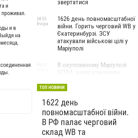
звертатися
та и
и проживал.
1626 день повномасштабної
08:55
Вчора
війни. Горить черговий WB у
оды и в
Єкатеринбурзі. ЗСУ
Выйдя на
атакували військові цілі у
 месяца,
Маріуполі
В окупованому Маріуполі
, соединенная
08:47
Вчора
БПЛА знову атакували
оды.
енергетичну інфраструктуру,
— ВІДЕО
ТОП НОВИНИ
1622 день
повномасштабної війни.
В РФ палає черговий
склад WB та