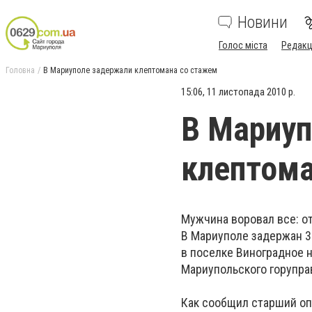
Новини
Голос міста
Редакц
Головна
В Мариуполе задержали клептомана со стажем
15:06, 11 листопада 2010 р.
В Мариуп
клептома
Мужчина воровал все: от
В Мариуполе задержан 3
в поселке Виноградное 
Мариупольского горупра
Как сообщил
старший о