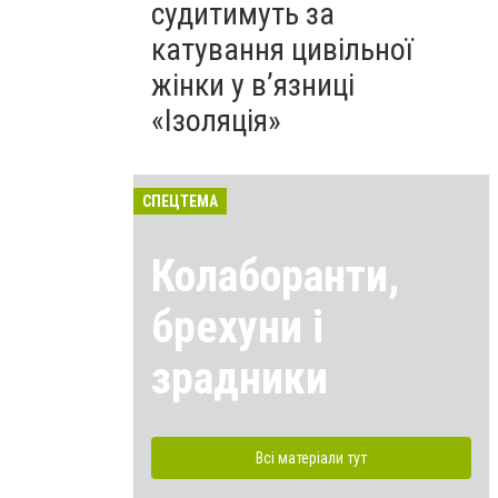
судитимуть за
катування цивільної
жінки у в’язниці
«Ізоляція»
СПЕЦТЕМА
Колаборанти,
брехуни і
зрадники
Всі матеріали тут