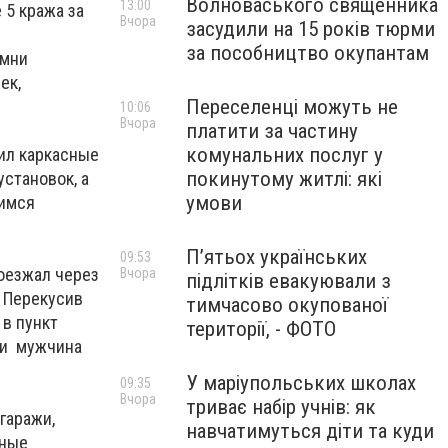
Волноваського священника
13:00
 5 кража за
Вчора
засудили на 15 років тюрми
за пособництво окупантам
емни
ек,
Переселенці можуть не
10:06
Вчора
платити за частину
комунальних послуг у
ил каркасные
покинутому житлі: які
становок, а
умови
шимся
П’ятьох українських
09:53
роезжал через
Вчора
підлітків евакуювали з
. Перекусив
тимчасово окупованої
 в пункт
території, - ФОТО
ти мужчина
У маріупольських школах
09:35
Вчора
триває набір учнів: як
гаражи,
навчатимуться діти та куди
ьные