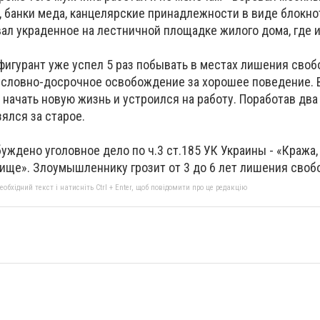
, банки меда, канцелярские принадлежности в виде блокно
ал украденное на лестничной площадке жилого дома, где 
 фигурант уже успел 5 раз побывать в местах лишения своб
условно-досрочное освобождение за хорошее поведение. 
начать новую жизнь и устроился на работу. Поработав два
взялся за старое.
уждено уголовное дело по ч.3 ст.185 УК Украины - «Кража
ище». Злоумышленнику грозит от 3 до 6 лет лишения своб
бхідний текст і натисніть Ctrl + Enter, щоб повідомити про це редакцію