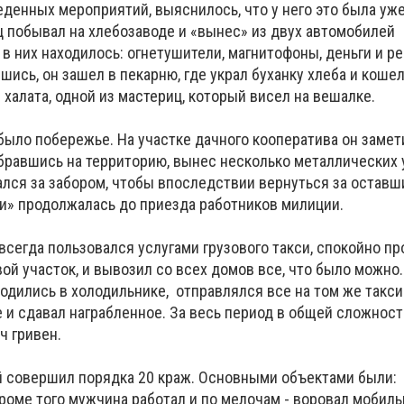
еденных мероприятий, выяснилось, что у него это была уже
ц побывал на хлебозаводе и «вынес» из двух автомобилей
 в них находилось: огнетушители, магнитофоны, деньги и р
шись, он зашел в пекарню, где украл буханку хлеба и кошел
халата, одной из мастериц, который висел на вешалке.
ыло побережье. На участке дачного кооператива он замет
бравшись на территорию, вынес несколько металлических у
ался за забором, чтобы впоследствии вернуться за остав
ки» продолжалась до приезда работников милиции.
 всегда пользовался услугами грузового такси, спокойно п
вой участок, и вывозил со всех домов все, что было можно
одились в холодильнике, отправлялся все на том же такси
е и сдавал награбленное. За весь период в общей сложнос
ч гривен.
й совершил порядка 20 краж. Основными объектами были: 
Кроме того мужчина работал и по мелочам - воровал мобил