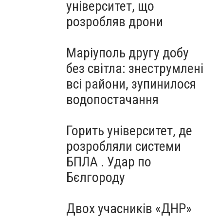
університет, що
розробляв дрони
Маріуполь другу добу
без світла: знеструмлені
всі райони, зупинилося
водопостачання
Горить університет, де
розробляли системи
БПЛА . Удар по
Бєлгороду
Двох учасників «ДНР»