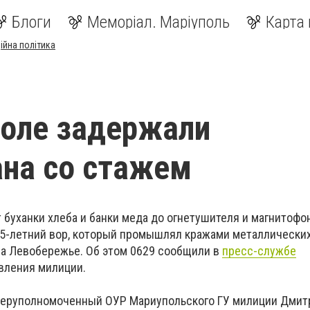
Блоги
Меморіал. Маріуполь
Карта 
ійна політика
оле задержали
на со стажем
 буханки хлеба и банки меда до огнетушителя и магнитофо
5-летний вор, который промышлял кражами металлически
на Левобережье. Об этом 0629 сообщили в
пресс-службе
вления милиции.
перуполномоченный ОУР Мариупольского ГУ милиции Дмит