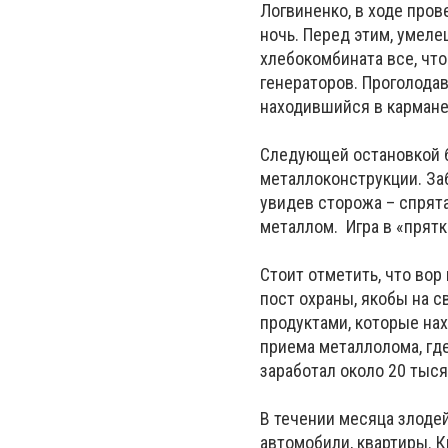
Логвиненко, в
ходе пров
ночь. Перед этим, умеле
хлебокомбината все, что
генераторов. Проголодав
находившийся в кармане 
Следующей остановкой б
металлоконструкции. За
увидев сторожа – спрят
металлом. Игра в «прят
Стоит отметить, что вор
пост охраны, якобы на с
продуктами, которые нах
приема металлолома, гд
заработал около 20 тыся
В течении месяца злоде
автомобили, квартиры. 