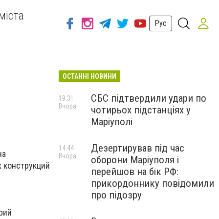
міста
Рус
ОСТАННІ НОВИНИ
СБС підтвердили удари по
19:31
Вчора
чотирьох підстанціях у
Маріуполі
Дезертирував під час
14:44
на
Вчора
оборони Маріуполя і
х конструкций
перейшов на бік РФ:
прикордоннику повідомили
про підозру
рий