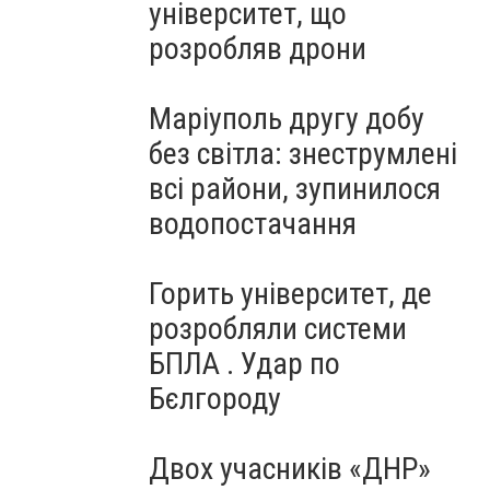
університет, що
розробляв дрони
Маріуполь другу добу
без світла: знеструмлені
всі райони, зупинилося
водопостачання
Горить університет, де
розробляли системи
БПЛА . Удар по
Бєлгороду
Двох учасників «ДНР»