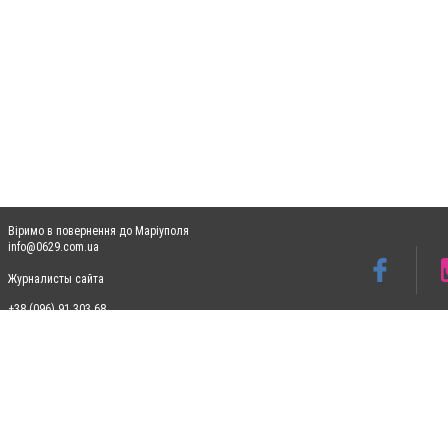
Віримо в повернення до Маріуполя
info@0629.com.ua
Журналисты сайта
+38 (096) 91 303 68
Допускається цитування матеріалів без отримання попередньої згоди 0629.com.ua за
пошукових систем гіперпосилання на цитовані статті не нижче другого абзацу в тек
Матеріали з плашками "Новини компаній", "Промо", "Партнерський матеріал", "Партнер
Реклама на сайті
Ф