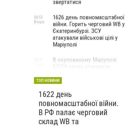
звертатися
1626 день повномасштабної
08:55
Вчора
війни. Горить черговий WB у
Єкатеринбурзі. ЗСУ
атакували військові цілі у
Маріуполі
В окупованому Маріуполі
08:47
Вчора
БПЛА знову атакували
енергетичну інфраструктуру,
— ВІДЕО
ТОП НОВИНИ
1622 день
повномасштабної війни.
В РФ палає черговий
склад WB та