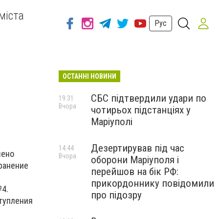
міста
Рус
ОСТАННІ НОВИНИ
СБС підтвердили удари по
19:31
Вчора
чотирьох підстанціях у
Маріуполі
Дезертирував під час
14:44
шено
Вчора
оборони Маріуполя і
 ранение
перейшов на бік РФ:
прикордоннику повідомили
№4.
про підозру
ступления