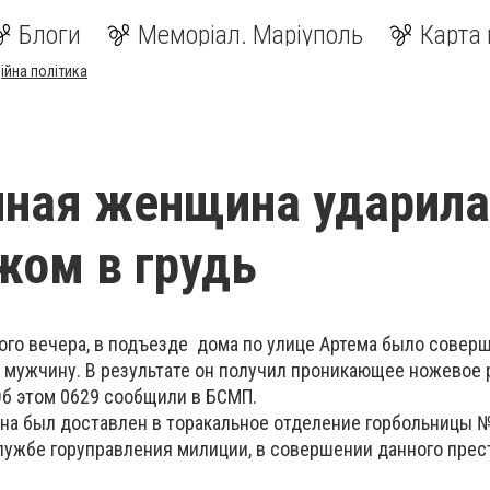
Блоги
Меморіал. Маріуполь
Карта 
ійна політика
нная женщина ударила
жом в грудь
того вечера, в подъезде дома по улице Артема было совер
о мужчину. В результате он получил проникающее ножевое
Об этом 0629 сообщили в БСМП.
на был доставлен в торакальное отделение горбольницы 
лужбе горуправления милиции, в совершении данного пре