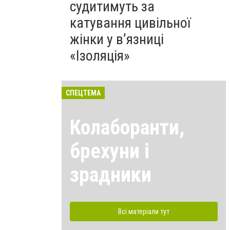
судитимуть за
катування цивільної
жінки у в’язниці
«Ізоляція»
СПЕЦТЕМА
Колаборанти,
брехуни і
зрадники
Всі матеріали тут