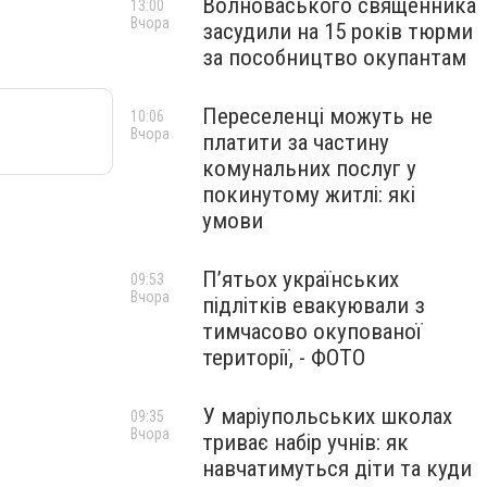
Волноваського священника
13:00
Вчора
засудили на 15 років тюрми
за пособництво окупантам
Переселенці можуть не
10:06
Вчора
платити за частину
комунальних послуг у
покинутому житлі: які
умови
П’ятьох українських
09:53
Вчора
підлітків евакуювали з
тимчасово окупованої
території, - ФОТО
У маріупольських школах
09:35
Вчора
триває набір учнів: як
навчатимуться діти та куди