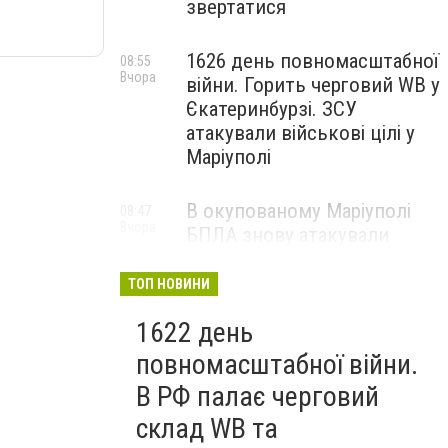
звертатися
1626 день повномасштабної
08:55
Вчора
війни. Горить черговий WB у
Єкатеринбурзі. ЗСУ
атакували військові цілі у
Маріуполі
В окупованому Маріуполі
08:47
Вчора
БПЛА знову атакували
енергетичну інфраструктуру,
— ВІДЕО
ТОП НОВИНИ
1622 день
повномасштабної війни.
В РФ палає черговий
склад WB та