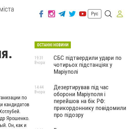
міста
Рус
ОСТАННІ НОВИНИ
я.
СБС підтвердили удари по
19:31
Вчора
чотирьох підстанціях у
Маріуполі
Дезертирував під час
14:44
Вчора
оборони Маріуполя і
ганизации по
перейшов на бік РФ:
ди кандидатов
прикордоннику повідомили
Хотлубей.
про підозру
ндр Ярошенко.
й. Он, как и