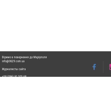
Віримо в повернення до Маріуполя
info@0629.com.ua
Журналисты сайта
+38 (096) 91 303 68
Допускається цитування матеріалів без отримання попередньої згоди 0629.com.ua за
пошукових систем гіперпосилання на цитовані статті не нижче другого абзацу в тек
Матеріали з плашками "Новини компаній", "Промо", "Партнерський матеріал", "Партнер
Реклама на сайті
Ф