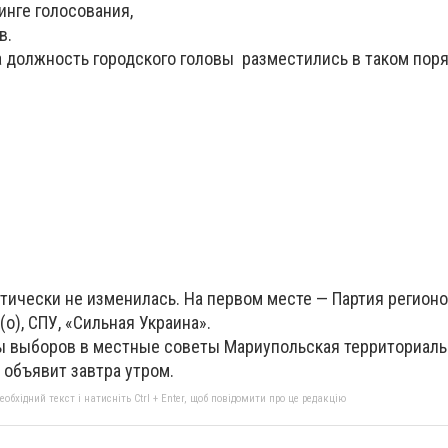
инге голосования,
в.
 должность городского головы разместились в таком поря
тически не изменилась. На первом месте — Партия регионов
о), СПУ, «Сильная Украина».
ы выборов в местные советы Мариупольская территориаль
 объявит завтра утром.
бхідний текст і натисніть Ctrl + Enter, щоб повідомити про це редакцію