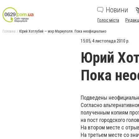
Новини
Голос міста
Редакц
Головна
Юрий Хотлубей — мэр Мариуполя. Пока неофициально
15:05, 4 листопада 2010 р.
Юрий Хот
Пока не
Подведены неофициальн
Согласно альтернативно
полученным копиям прот
на пост городского гол
На втором месте с отры
На третьем месте со зн