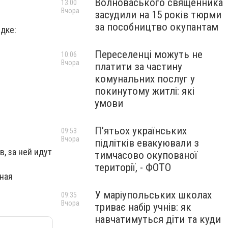
Волноваського священника
13:00
Вчора
засудили на 15 років тюрми
за пособництво окупантам
дке:
Переселенці можуть не
10:06
Вчора
платити за частину
комунальних послуг у
покинутому житлі: які
умови
П’ятьох українських
09:53
Вчора
підлітків евакуювали з
, за ней идут
тимчасово окупованої
території, - ФОТО
ная
У маріупольських школах
09:35
Вчора
триває набір учнів: як
навчатимуться діти та куди