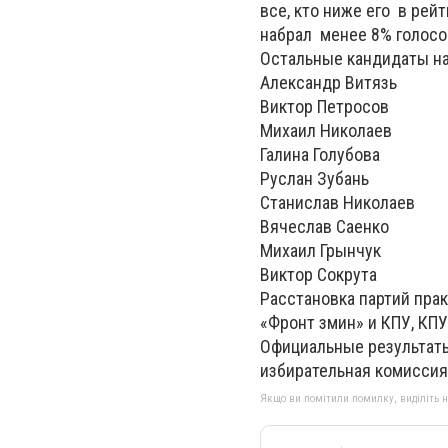
все, кто ниже его в рейт
набрал менее 8% голосо
Остальные кандидаты на
Александр Витязь
Виктор Петросов
Михаил Николаев
Галина Голубова
Руслан Зубань
Станислав Николаев
Вячеслав Саенко
Михаил Грынчук
Виктор Сокрута
Расстановка партий прак
«Фронт змин» и КПУ, КПУ(
Официальные результат
избирательная комиссия
Якщо ви помітили помилку, виділіть нео