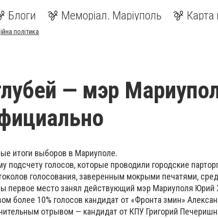
Блоги
Меморіал. Маріуполь
Карта 
ійна політика
лубей — мэр Мариупол
официально
ые итоги выборов в Мариуполе.
му подсчету голосов, которые проводили городские партор
околов голосования, заверенным мокрыми печатями, сре
овы первое место занял действующий мэр Мариуполя Юрий 
вом более 10% голосов кандидат от «Фронта змин» Алекса
ачительным отрывом — кандидат от КПУ Григорий Печеришны