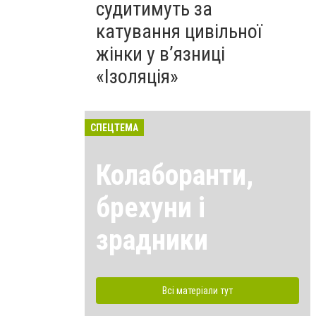
судитимуть за
катування цивільної
жінки у в’язниці
«Ізоляція»
СПЕЦТЕМА
Колаборанти,
брехуни і
зрадники
Всі матеріали тут