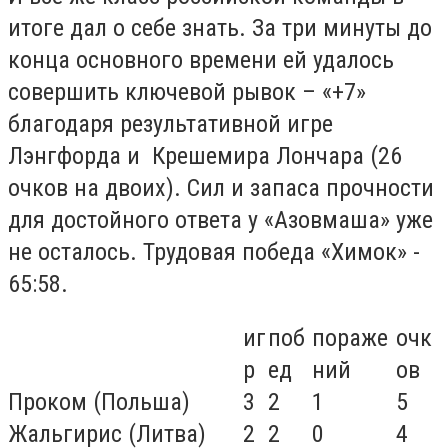
итоге дал о себе знать. За три минуты до
конца основного времени ей удалось
совершить ключевой рывок – «+7»
благодаря результативной игре
Лэнгфорда и Крешемира Лончара (26
очков на двоих). Сил и запаса прочности
для достойного ответа у «Азовмаша» уже
не осталось. Трудовая победа «Химок» -
65:58.
иг
поб
пораже
очк
р
ед
ний
ов
Проком (Польша)
3
2
1
5
Жальгирис (Литва)
2
2
0
4