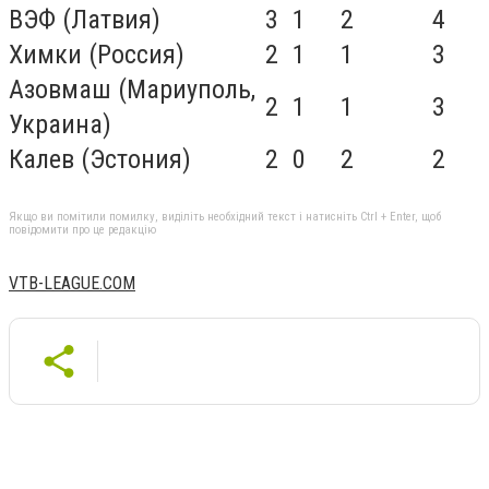
ВЭФ (Латвия)
3
1
2
4
Химки (Россия)
2
1
1
3
Азовмаш (Мариуполь,
2
1
1
3
Украина)
Калев (Эстония)
2
0
2
2
Якщо ви помітили помилку, виділіть необхідний текст і натисніть Ctrl + Enter, щоб
повідомити про це редакцію
VTB-LEAGUE.COM