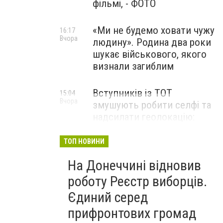
фільмі, - ФОТО
«Ми не будемо ховати чужу
16:17
Вчора
людину». Родина два роки
шукає військового, якого
визнали загиблим
Вступників із ТОТ
15:04
Вчора
змушують робити селфі та
надсилати геолокацію:
правозахисники звернулися
до МОН
ТОП НОВИНИ
На Донеччині відновив
роботу Реєстр виборців.
Єдиний серед
прифронтових громад