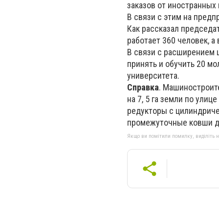
заказов от иностранных 
В связи с этим на пред
Как рассказал председа
работает 360 человек, а 
В связи с расширением ц
принять и обучить 20 м
университета.
Справка
. Машиностроите
на 7, 5 га земли по ули
редукторы с цилиндриче
промежуточные ковши дл
Якщо ви помітили помилку, виділіть нео