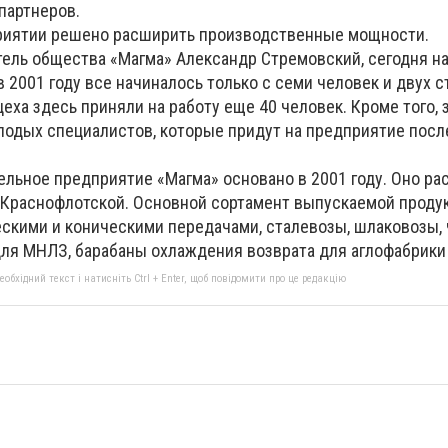
партнеров.
приятии решено расширить производственные мощности.
тель общества «Магма» Александр Стремовский, сегодня н
в 2001 году все начиналось только с семи человек и двух с
еха здесь приняли на работу еще 40 человек. Кроме того, 
олодых специалистов, которые придут на предприятие посл
льное предприятие «Магма» основано в 2001 году. Оно ра
це Краснофлотской. Основной сортамент выпускаемой проду
скими и коническими передачами, сталевозы, шлаковозы, 
я МНЛЗ, барабаны охлаждения возврата для аглофабрики 
бхідний текст і натисніть Ctrl + Enter, щоб повідомити про це редакцію