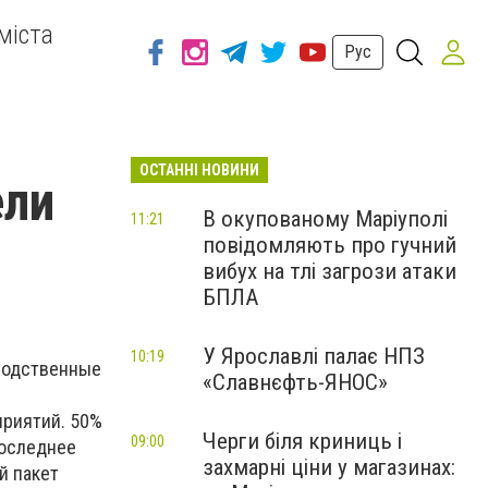
міста
Рус
ОСТАННІ НОВИНИ
ели
В окупованому Маріуполі
11:21
повідомляють про гучний
вибух на тлі загрози атаки
БПЛА
У Ярославлі палає НПЗ
10:19
водственные
«Славнєфть-ЯНОС»
приятий. 50%
Черги біля криниць і
09:00
последнее
захмарні ціни у магазинах:
й пакет