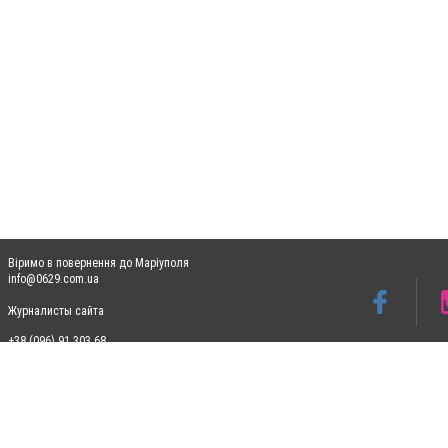
Віримо в повернення до Маріуполя
info@0629.com.ua
Журналисты сайта
+38 (096) 91 303 68
Допускається цитування матеріалів без отримання попередньої згоди 0629.com.ua за
пошукових систем гіперпосилання на цитовані статті не нижче другого абзацу в тек
Матеріали з плашками "Новини компаній", "Промо", "Партнерський матеріал", "Партнер