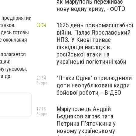
як Маріуполь переживає
нову водну кризу, - ФОТО
а предприятии
1625 день повномасштабної
танков.
08:54
війни. Палає Ярославський
здесь готовы
НПЗ. У Києві триває
е окончания
ліквідація наслідків
російської атаки на
сполагается
українські логістичні хаби
кции:
чугуновозы,
и др.
"Птахи Одіна" оприлюднили
20:54
Вчора
доти неопубліковані кадри
бойової роботи, - ВІДЕО
Маріуполець Андрій
17:15
Вчора
Бєдняков зіграє тата
Петрика П’яточкина у
новому українському