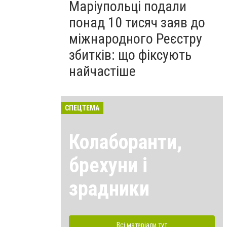
Маріупольці подали
понад 10 тисяч заяв до
міжнародного Реєстру
збитків: що фіксують
найчастіше
СПЕЦТЕМА
Колаборанти,
брехуни і
зрадники
Всі матеріали тут