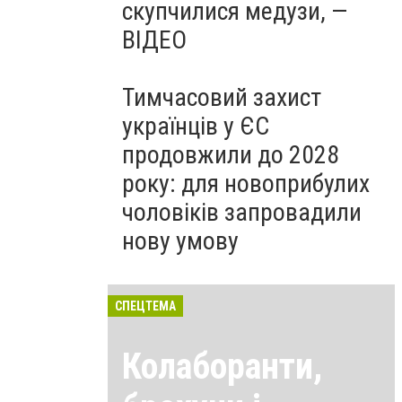
скупчилися медузи, —
ВІДЕО
Тимчасовий захист
українців у ЄС
продовжили до 2028
року: для новоприбулих
чоловіків запровадили
нову умову
СПЕЦТЕМА
Колаборанти,