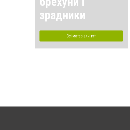
брехуни і
зрадники
Всі матеріали тут