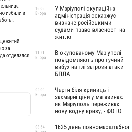
тельница
У Маріуполі окупаційна
16:06
но избили и
Вчора
адміністрація оскаржує
аботы.
визнане російськими
судами право власності на
житло
бщежитий
но за
В окупованому Маріуполі
11:21
гда отделался
Вчора
повідомляють про гучний
вибух на тлі загрози атаки
БПЛА
Черги біля криниць і
09:00
Вчора
захмарні ціни у магазинах:
як Маріуполь переживає
нову водну кризу, - ФОТО
1625 день повномасштабної
08:54
Вчора