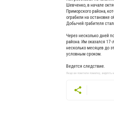
Шевченко, в начале окт
Приморского района, кот
ограбили на остановке о
Добычей грабителя стал
Через несколько дней п
района. Им оказался 17-
несколько месяцев до эт
условным сроком.
Ведется следствие.
Якщо ви помітили помилку, виділіть нео