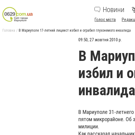
Новини
Голос міста
Редакц
Головна
В Мариуполе 17-летний лицеист избил и ограбил глухонемого инвалида
09:50, 27 жовтня 2010 р.
В Мариуп
избил и 
инвалид
В Мариуполе 31-летнего 
пятом микрорайоне. Об 
милиции.
Как рассказал начальни