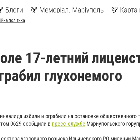
Блоги
Меморіал. Маріуполь
Карта 
ійна політика
оле 17-летний лицеис
ограбил глухонемого
а
инвалида избили и ограбили на остановке общественного 
этом 0629 сообщили в
пресс-службе
Мариупольского горуп
к сектора уголовного розыска Ильичевского РО милиции Ма