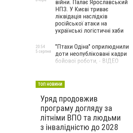
війни. Палає Ярославський
НПЗ. У Києві триває
ліквідація наслідків
російської атаки на
українські логістичні хаби
"Птахи Одіна" оприлюднили
20:54
5 серпня
доти неопубліковані кадри
бойової роботи, - ВІДЕО
Маріуполець Андрій
17:15
5 серпня
Бєдняков зіграє тата
ТОП НОВИНИ
Петрика П’яточкина у
Уряд продовжив
новому українському
фільмі, - ФОТО
програму догляду за
літніми ВПО та людьми
з інвалідністю до 2028