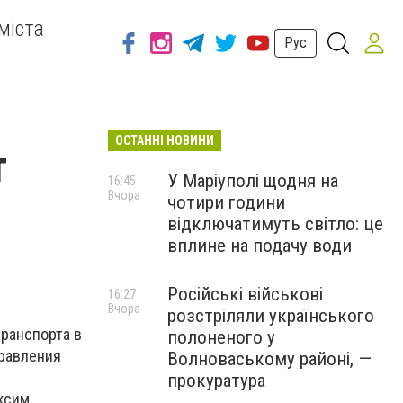
міста
Рус
ОСТАННІ НОВИНИ
т
У Маріуполі щодня на
16:45
Вчора
чотири години
відключатимуть світло: це
вплине на подачу води
Російські військові
16:27
Вчора
розстріляли українського
транспорта в
полоненого у
равления
Волноваському районі, —
прокуратура
ксим