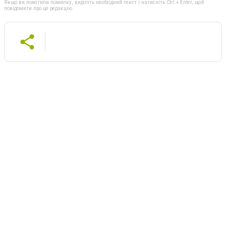
Якщо ви помітили помилку, виділіть необхідний текст і натисніть Ctrl + Enter, щоб
повідомити про це редакцію