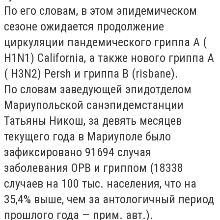
По его словам, в этом эпидемическом
сезоне ожидается продолжение
циркуляции пандемического гриппа А (
Н1
N
1)
California
, а также нового гриппа А
( Н3
N
2)
Persh
и гриппа
B
(
risbane
).
По словам заведующей эпидотделом
Мариупольской санэпидемстанции
Татьяны Никош, за девять месяцев
текущего года в Мариуполе было
зафиксировано 91694 случая
заболевания ОРВ и гриппом (18338
случаев на 100 тыс. населения, что на
35,4% выше, чем за антологичный период
прошлого года — прим. авт.).